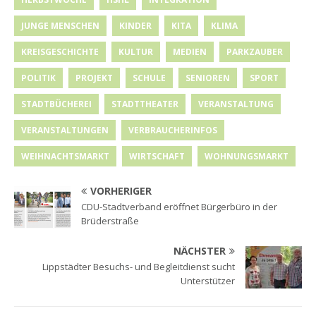
JUNGE MENSCHEN
KINDER
KITA
KLIMA
KREISGESCHICHTE
KULTUR
MEDIEN
PARKZAUBER
POLITIK
PROJEKT
SCHULE
SENIOREN
SPORT
STADTBÜCHEREI
STADTTHEATER
VERANSTALTUNG
VERANSTALTUNGEN
VERBRAUCHERINFOS
WEIHNACHTSMARKT
WIRTSCHAFT
WOHNUNGSMARKT
VORHERIGER
CDU-Stadtverband eröffnet Bürgerbüro in der
Brüderstraße
NÄCHSTER
Lippstädter Besuchs- und Begleitdienst sucht
Unterstützer