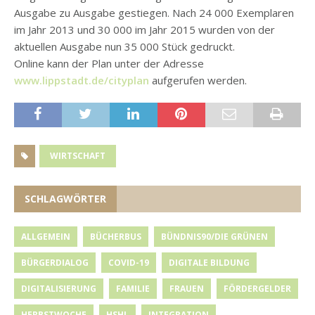
Ausgabe zu Ausgabe gestiegen. Nach 24 000 Exemplaren
im Jahr 2013 und 30 000 im Jahr 2015 wurden von der
aktuellen Ausgabe nun 35 000 Stück gedruckt.
Online kann der Plan unter der Adresse
www.lippstadt.de/cityplan
aufgerufen werden.
WIRTSCHAFT
SCHLAGWÖRTER
ALLGEMEIN
BÜCHERBUS
BÜNDNIS90/DIE GRÜNEN
BÜRGERDIALOG
COVID-19
DIGITALE BILDUNG
DIGITALISIERUNG
FAMILIE
FRAUEN
FÖRDERGELDER
HERBSTWOCHE
HSHL
INTEGRATION