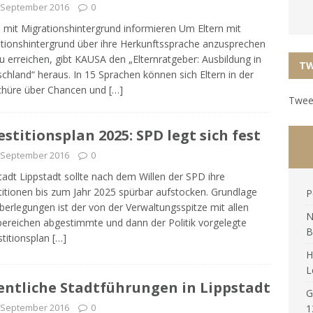
 September 2016
0
n mit Migrationshintergrund informieren Um Eltern mit
tionshintergrund über ihre Herkunftssprache anzusprechen
u erreichen, gibt KAUSA den „Elternratgeber: Ausbildung in
TW
chland“ heraus. In 15 Sprachen können sich Eltern in der
chüre über Chancen und
[…]
Tweet
estitionsplan 2025: SPD legt sich fest
 September 2016
0
tadt Lippstadt sollte nach dem Willen der SPD ihre
titionen bis zum Jahr 2025 spürbar aufstocken. Grundlage
P
berlegungen ist der von der Verwaltungsspitze mit allen
N
ereichen abgestimmte und dann der Politik vorgelegte
B
stitionsplan
[…]
H
L
entliche Stadtführungen in Lippstadt
G
 September 2016
0
1