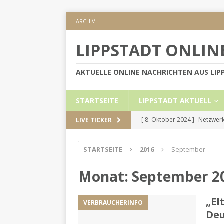
ARCHIV
LIPPSTADT ONLIN
AKTUELLE ONLINE NACHRICHTEN AUS LI
STARTSEITE
LIPPSTADT AKTUELL
[ 8. Oktober 2024 ]
Netzwerk
LIVE TICKER
KREIS SOEST
STARTSEITE
2016
September
[ 5. September 2024 ]
Höher
[ 2. September 2024 ]
Gesch
Monat:
September 2
[ 30. Mai 2024 ]
Internetauft
„El
VERBRAUCHERINFO
LIPPSTADT AKTUELL
Deu
[ 1. November 2024 ]
Persön