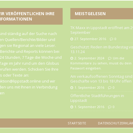
IR VERÖFFENTLICHEN IHRE
MEISTGELESEN
NFORMATIONEN
TK Maxx in Lippstadt eröffnet am 2
September
sind ständig auf der Suche nach
27. September 2016
0
n Quellen/Berichte/Bilder und
gen sie Regional an viele Leser.
Geschützt: Reden im Bundestag v
 Berichte und Reports können bei
13.11.24
24 Stunden, 7 Tage die Woche und
2. September 2024
Um die
Tage im Jahr rund um den Globus
Kommentare zu sehen, musst du dein
Passwort eingeben.
rufen werden. Schicken Sie Ihre
 oder Texte an:
Am verkaufsoffenen Sonntag sind 
ktion@lippstadt.online und wir
Geschäfte von 13 bis 18 Uhr offen
en uns mit Ihnen in Verbindung
1. September 2016
0
zen
Öffentliche Stadtführungen in
Lippstadt
1. September 2016
0
STARTSEITE
DATENSCHUTZERKLÄ