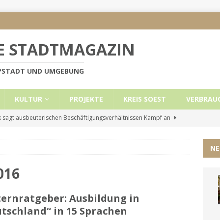
E STADTMAGAZIN
PPSTADT UND UMGEBUNG
KULTUR
PROJEKTE
KREIS SOEST
VERBRAU
 sagt ausbeuterischen Beschäftigungsverhältnissen Kampf an
NE
e Mietobergrenzen für Leistungsempfänger
KREIS SOEST
ützt: Reden im Bundestag vom 13.11.24
UNCATEGORIZED
016
ritt der Stadt Lippstadt nach Cyberangriff wieder online
ternratgeber: Ausbildung in
tschland“ in 15 Sprachen
liche Mitteilung der Landrätin
KREIS SOEST