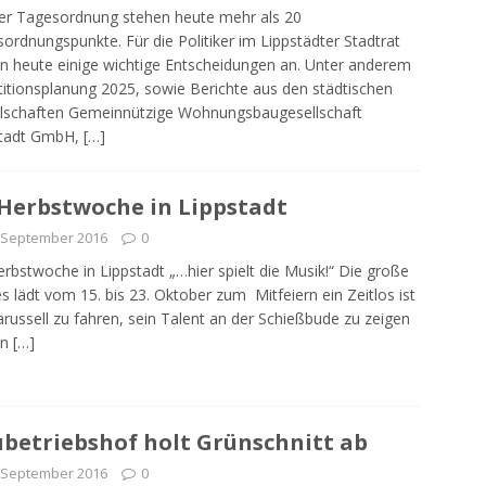
er Tagesordnung stehen heute mehr als 20
ordnungspunkte. Für die Politiker im Lippstädter Stadtrat
n heute einige wichtige Entscheidungen an. Unter anderem
titionsplanung 2025, sowie Berichte aus den städtischen
lschaften Gemeinnützige Wohnungsbaugesellschaft
stadt GmbH,
[…]
 Herbstwoche in Lippstadt
 September 2016
0
erbstwoche in Lippstadt „…hier spielt die Musik!“ Die große
s lädt vom 15. bis 23. Oktober zum Mitfeiern ein Zeitlos ist
arussell zu fahren, sein Talent an der Schießbude zu zeigen
an
[…]
betriebshof holt Grünschnitt ab
 September 2016
0