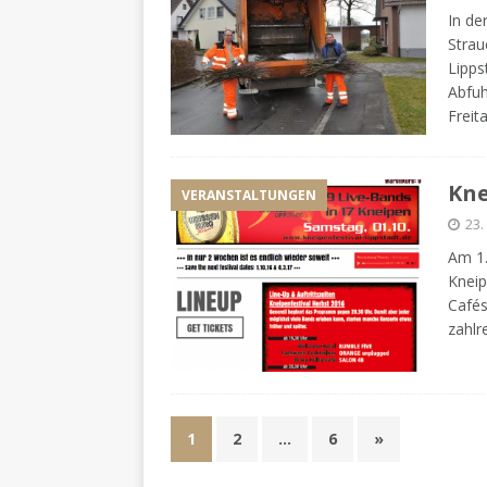
In de
Strau
Lipps
Abfuh
Freit
Kne
VERANSTALTUNGEN
23.
Am 1.
Kneip
Cafés
zahlr
1
2
…
6
»