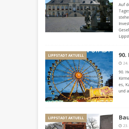
Auf d
Tages
stehe
Inves
Gesel
Lipp
90.
LIPPSTADT AKTUELL
24.
90. H
Kirme
es, K
und 
Bau
LIPPSTADT AKTUELL
23.