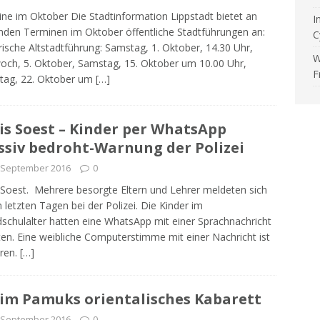
ne im Oktober Die Stadtinformation Lippstadt bietet an
I
nden Terminen im Oktober öffentliche Stadtführungen an:
C
rische Altstadtführung: Samstag, 1. Oktober, 14.30 Uhr,
W
och, 5. Oktober, Samstag, 15. Oktober um 10.00 Uhr,
F
tag, 22. Oktober um
[…]
is Soest – Kinder per WhatsApp
siv bedroht-Warnung der Polizei
 September 2016
0
 Soest. Mehrere besorgte Eltern und Lehrer meldeten sich
n letzten Tagen bei der Polizei. Die Kinder im
schulalter hatten eine WhatsApp mit einer Sprachnachricht
ten. Eine weibliche Computerstimme mit einer Nachricht ist
ren.
[…]
im Pamuks orientalisches Kabarett
 September 2016
0