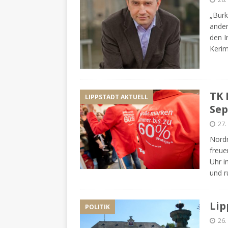
„Burk
ander
den I
Kerim
TK 
LIPPSTADT AKTUELL
Se
27.
Nordr
freue
Uhr i
und r
Lip
POLITIK
26.