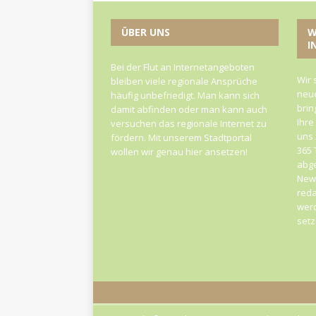
ÜBER UNS
W
I
Bei der Flut an Internetangeboten
Wir 
bleiben viele regionale Ansprüche
neue
häufig unbefriedigt. Man kann sich
brin
damit abfinden oder man kann auch
Ihre
versuchen das regionale Internet zu
uns 
fördern. Mit unserem Stadtportal
365 
wollen wir genau hier ansetzen!
abge
News
reda
werd
set