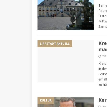
Termi
folge
Histo
Mittw
Sams
Kre
LIPPSTADT AKTUELL
mas
28.
Kreis
in de
Grund
erhal
zu hö
Ker
KULTUR
28.