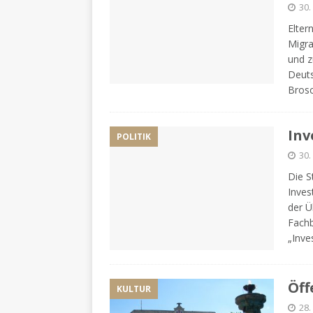
30.
Elter
Migra
und z
Deuts
Bros
Inv
POLITIK
30.
Die S
Inves
der Ü
Fachb
„Inve
Öff
KULTUR
28.