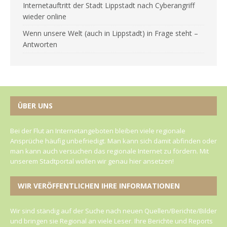
Internetauftritt der Stadt Lippstadt nach Cyberangriff
wieder online
Wenn unsere Welt (auch in Lippstadt) in Frage steht –
Antworten
ÜBER UNS
Bei der Flut an Internetangeboten bleiben viele regionale
Ansprüche häufig unbefriedigt. Man kann sich damit abfinden oder
man kann auch versuchen das regionale Internet zu fördern. Mit
unserem Stadtportal wollen wir genau hier ansetzen!
WIR VERÖFFENTLICHEN IHRE INFORMATIONEN
Wir sind ständig auf der Suche nach neuen Quellen/Berichte/Bilder
und bringen sie Regional an viele Leser. Ihre Berichte und Reports