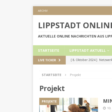
ARCHIV
LIPPSTADT ONLIN
AKTUELLE ONLINE NACHRICHTEN AUS LI
STARTSEITE
LIPPSTADT AKTUELL
[ 8. Oktober 2024 ]
Netzwerk
LIVE TICKER
KREIS SOEST
STARTSEITE
Projekt
[ 5. September 2024 ]
Höher
[ 2. September 2024 ]
Gesch
Projekt
[ 30. Mai 2024 ]
Internetauft
MIN
PROJEKTE
LIPPSTADT AKTUELL
10
[ 1. November 2024 ]
Persön