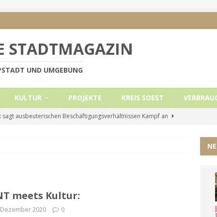
E STADTMAGAZIN
PPSTADT UND UMGEBUNG
KULTUR
PROJEKTE
KREIS SOEST
VERBRAU
 sagt ausbeuterischen Beschäftigungsverhältnissen Kampf an
NE
e Mietobergrenzen für Leistungsempfänger
KREIS SOEST
ützt: Reden im Bundestag vom 13.11.24
UNCATEGORIZED
ritt der Stadt Lippstadt nach Cyberangriff wieder online
T meets Kultur:
. Dezember 2020
0
liche Mitteilung der Landrätin
KREIS SOEST