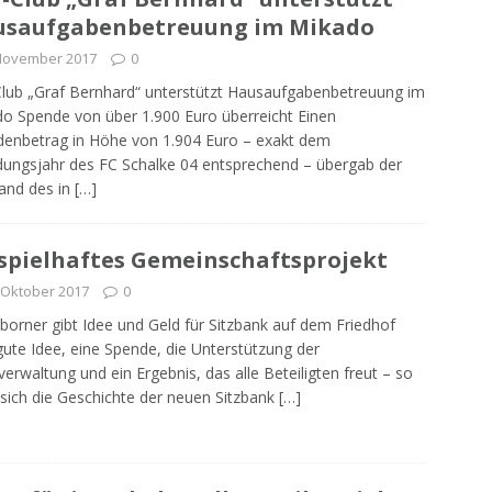
usaufgabenbetreuung im Mikado
 November 2017
0
lub „Graf Bernhard“ unterstützt Hausaufgabenbetreuung im
o Spende von über 1.900 Euro überreicht Einen
enbetrag in Höhe von 1.904 Euro – exakt dem
ungsjahr des FC Schalke 04 entsprechend – übergab der
and des in
[…]
spielhaftes Gemeinschaftsprojekt
 Oktober 2017
0
lborner gibt Idee und Geld für Sitzbank auf dem Friedhof
gute Idee, eine Spende, die Unterstützung der
verwaltung und ein Ergebnis, das alle Beteiligten freut – so
 sich die Geschichte der neuen Sitzbank
[…]