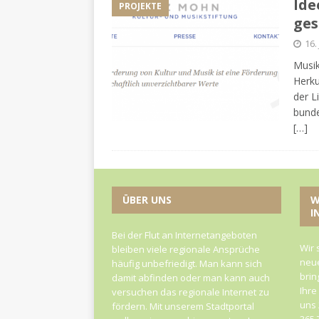
Ide
PROJEKTE
ges
16.
Musik
Herku
der L
bunde
[…]
ÜBER UNS
W
I
Bei der Flut an Internetangeboten
Wir 
bleiben viele regionale Ansprüche
neue
häufig unbefriedigt. Man kann sich
brin
damit abfinden oder man kann auch
Ihre
versuchen das regionale Internet zu
uns 
fördern. Mit unserem Stadtportal
365 