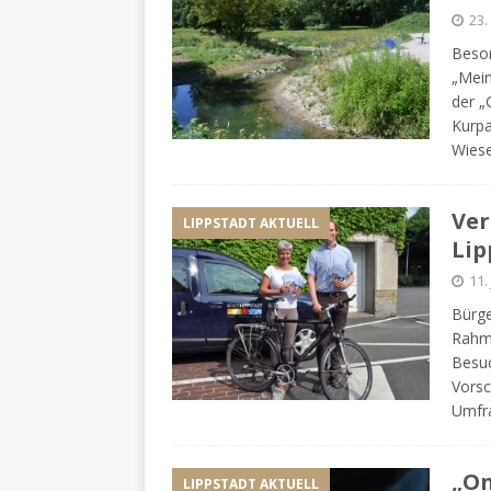
23.
Beson
„Mei
der „
Kurpa
Wiese
Ver
LIPPSTADT AKTUELL
Lip
11.
Bürge
Rahme
Besuc
Vorsc
Umfra
„On
LIPPSTADT AKTUELL