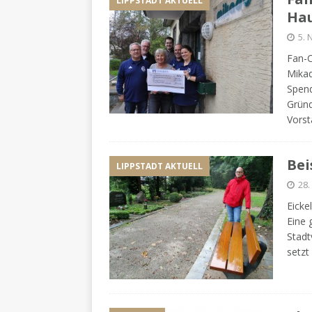
LIPPSTADT AKTUELL
Ha
5.
Fan-C
Mikad
Spend
Gründ
Vorst
Bei
LIPPSTADT AKTUELL
28.
Eicke
Eine 
Stadt
setzt