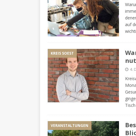
Warum
immer
denen
auf d
wich
War
KREIS SOEST
nut
4.
Kreis
Monat
Gesun
ginge
Tisc
Bes
VERANSTALTUNGEN
Bli