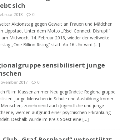
ebt sich
Februar 2018
0
eiter Aktionstag gegen Gewalt an Frauen und Mädchen
in Lippstadt Unter dem Motto „Rise! Connect! Disrupt!“
t am Mittwoch, 14. Februar 2018, wieder der weltweite
nstag „One Billion Rising“ statt. Ab 16 Uhr wird
[…]
ionalgruppe sensibilisiert junge
nschen
 November 2017
0
sch fit im Klassenzimmer Neu gegründete Regionalgruppe
bilisiert junge Menschen in Schule und Ausbildung Immer
 Menschen, zunehmend auch Jugendliche und junge
hsene, werden aufgrund einer psychischen Erkrankung
delt. Deshalb wurde im Kreis Soest eine
[…]
-Club „Graf Bernhard“ unterstützt