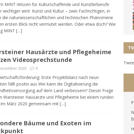
 MINT-Wissen für Kulturschaffende und Künstlerberufe
 wichtiger wird Kunst und Kultur – zwei Fachrichtigen, in
 die naturwissenschaftlichen und technischen Phänomene
en ersten Blick nicht vermutet werden. Oder etwa doch? Wie
tig MINT
[…]
TW
steiner Hausärzte und Pflegeheime
zen Videosprechstunde
Tweet
 Dezember 2020
0
wirtschaftsförderung: Erste Projektbilanz nach neun
en fällt positiv aus Wie kann die Digitalisierung die
dheitsversorgung auf dem Land verbessern? Dieser Frage
n Warsteiner Hausärzte und Pflegeheime bei einem runden
P
h im März 2020 gemeinsam mit
[…]
N
B
ondere Bäume und Exoten im
H
ckpunkt