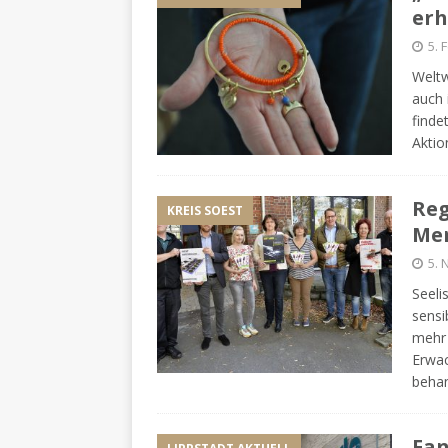
erh
5. 
Weltw
auch 
finde
Aktio
Reg
KREIS SOEST
Me
5.
Seeli
sensi
mehr
Erwac
behan
Fan