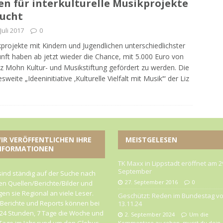
en für interkulturelle Musikprojekte
ucht
 Juli 2017
0
projekte mit Kindern und Jugendlichen unterschiedlichster
nft haben ab jetzt wieder die Chance, mit 5.000 Euro von
iz Mohn Kultur- und Musikstiftung gefördert zu werden. Die
sweite „Ideeninitiative ‚Kulturelle Vielfalt mit Musik‘“ der Liz
IR VERÖFFENTLICHEN IHRE
MEISTGELESEN
NFORMATIONEN
TK Maxx in Lippstadt eröffnet am 2
September
sind ständig auf der Suche nach
27. September 2016
0
n Quellen/Berichte/Bilder und
gen sie Regional an viele Leser.
Geschützt: Reden im Bundestag v
 Berichte und Reports können bei
13.11.24
24 Stunden, 7 Tage die Woche und
2. September 2024
Um die
Tage im Jahr rund um den Globus
Kommentare zu sehen, musst du dein