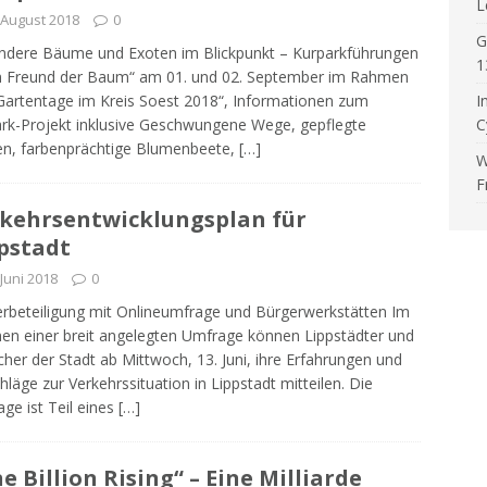
L
 August 2018
0
G
dere Bäume und Exoten im Blickpunkt – Kurparkführungen
1
n Freund der Baum“ am 01. und 02. September im Rahmen
Gartentage im Kreis Soest 2018“, Informationen zum
I
rk-Projekt inklusive Geschwungene Wege, gepflegte
C
n, farbenprächtige Blumenbeete,
[…]
W
F
kehrsentwicklungsplan für
pstadt
 Juni 2018
0
rbeteiligung mit Onlineumfrage und Bürgerwerkstätten Im
n einer breit angelegten Umfrage können Lippstädter und
her der Stadt ab Mittwoch, 13. Juni, ihre Erfahrungen und
hläge zur Verkehrssituation in Lippstadt mitteilen. Die
ge ist Teil eines
[…]
e Billion Rising“ – Eine Milliarde