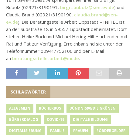
16 in 59494 Soest. Ansprechpartnerinnen sind Birgit
Bubolz (02921/3190191,
birgit.bubolz@sen-ev.de
) und
Claudia Brand (02921/3190190,
claudia.brand@sen-
ev.de
). Die Beratungsstelle Arbeit Lippstadt – INITEC ist
an der Südstraße 18 in 59557 Lippstadt beheimatet. Dort
stehen Heike Bock und Michael Hering Hilfesuchenden mit
Rat und Tat zur Verfügung. Erreichbar sind sie unter der
Telefonnummer 02941/752106 und per E-Mail
an
beratungsstelle-arbeit@ini.de
.
SCHLAGWÖRTER
ALLGEMEIN
BÜCHERBUS
BÜNDNIS90/DIE GRÜNEN
BÜRGERDIALOG
COVID-19
DIGITALE BILDUNG
DIGITALISIERUNG
FAMILIE
FRAUEN
FÖRDERGELDER