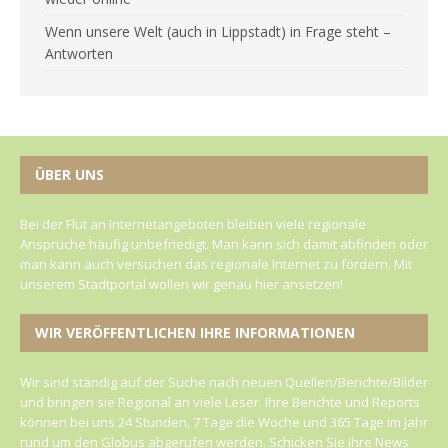
Wenn unsere Welt (auch in Lippstadt) in Frage steht –
Antworten
ÜBER UNS
Bei der Flut an Internetangeboten bleiben viele regionale
Ansprüche häufig unbefriedigt. Man kann sich damit abfinden oder
man kann auch versuchen das regionale Internet zu fördern. Mit
unserem Stadtportal wollen wir genau hier ansetzen!
WIR VERÖFFENTLICHEN IHRE INFORMATIONEN
Wir sind ständig auf der Suche nach neuen Quellen/Berichte/Bilder
und bringen sie Regional an viele Leser. Ihre Berichte und Reports
können bei uns 24 Stunden, 7 Tage die Woche und 365 Tage im Jahr
rund um den Globus abgerufen werden. Schicken Sie Ihre News