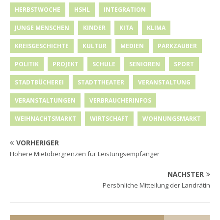
HERBSTWOCHE
HSHL
INTEGRATION
JUNGE MENSCHEN
KINDER
KITA
KLIMA
KREISGESCHICHTE
KULTUR
MEDIEN
PARKZAUBER
POLITIK
PROJEKT
SCHULE
SENIOREN
SPORT
STADTBÜCHEREI
STADTTHEATER
VERANSTALTUNG
VERANSTALTUNGEN
VERBRAUCHERINFOS
WEIHNACHTSMARKT
WIRTSCHAFT
WOHNUNGSMARKT
VORHERIGER
Höhere Mietobergrenzen für Leistungsempfänger
NÄCHSTER
Persönliche Mitteilung der Landrätin