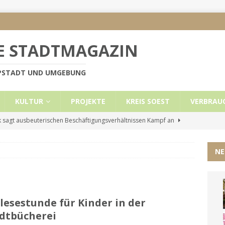
E STADTMAGAZIN
PPSTADT UND UMGEBUNG
KULTUR
PROJEKTE
KREIS SOEST
VERBRAU
 sagt ausbeuterischen Beschäftigungsverhältnissen Kampf an
NE
e Mietobergrenzen für Leistungsempfänger
KREIS SOEST
ützt: Reden im Bundestag vom 13.11.24
UNCATEGORIZED
ritt der Stadt Lippstadt nach Cyberangriff wieder online
lesestunde für Kinder in der
dtbücherei
liche Mitteilung der Landrätin
KREIS SOEST