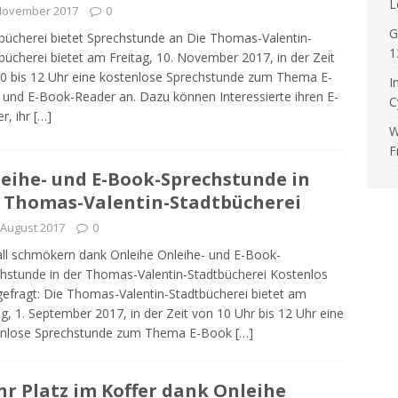
L
 November 2017
0
G
bücherei bietet Sprechstunde an Die Thomas-Valentin-
1
bücherei bietet am Freitag, 10. November 2017, in der Zeit
0 bis 12 Uhr eine kostenlose Sprechstunde zum Thema E-
I
und E-Book-Reader an. Dazu können Interessierte ihren E-
C
r, ihr
[…]
W
F
eihe- und E-Book-Sprechstunde in
 Thomas-Valentin-Stadtbücherei
 August 2017
0
ll schmökern dank Onleihe Onleihe- und E-Book-
hstunde in der Thomas-Valentin-Stadtbücherei Kostenlos
efragt: Die Thomas-Valentin-Stadtbücherei bietet am
ag, 1. September 2017, in der Zeit von 10 Uhr bis 12 Uhr eine
enlose Sprechstunde zum Thema E-Book
[…]
r Platz im Koffer dank Onleihe