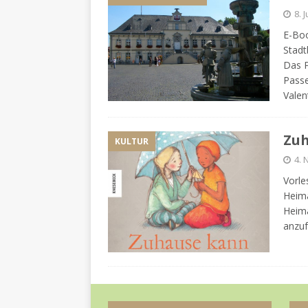
8. 
E-Boo
Stadt
Das P
Passe
Valen
Zuh
KULTUR
4.
Vorle
Heima
Heima
anzuf