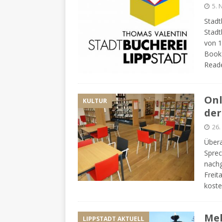
5.
Stadt
Stadt
von 1
Book 
Reade
Onl
KULTUR
der
26.
Übera
Sprec
nachg
Freit
kost
Meh
LIPPSTADT AKTUELL