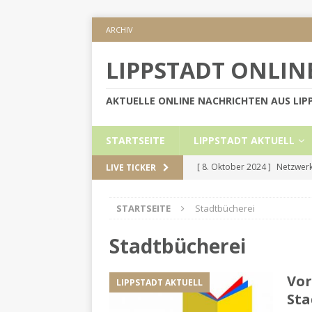
ARCHIV
LIPPSTADT ONLIN
AKTUELLE ONLINE NACHRICHTEN AUS LI
STARTSEITE
LIPPSTADT AKTUELL
[ 8. Oktober 2024 ]
Netzwerk
LIVE TICKER
KREIS SOEST
STARTSEITE
Stadtbücherei
[ 5. September 2024 ]
Höher
[ 2. September 2024 ]
Gesch
Stadtbücherei
[ 30. Mai 2024 ]
Internetauft
Vor
LIPPSTADT AKTUELL
LIPPSTADT AKTUELL
Sta
[ 1. November 2024 ]
Persön