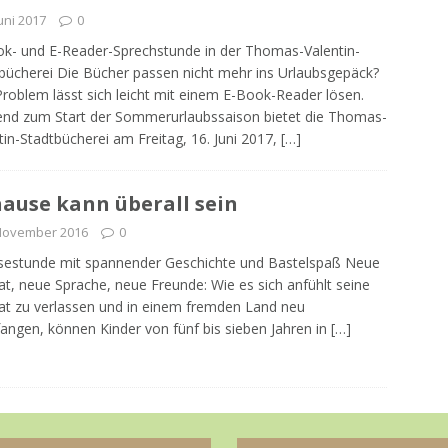
Juni 2017
0
k- und E-Reader-Sprechstunde in der Thomas-Valentin-
bücherei Die Bücher passen nicht mehr ins Urlaubsgepäck?
roblem lässt sich leicht mit einem E-Book-Reader lösen.
nd zum Start der Sommerurlaubssaison bietet die Thomas-
tin-Stadtbücherei am Freitag, 16. Juni 2017,
[…]
ause kann überall sein
 November 2016
0
sestunde mit spannender Geschichte und Bastelspaß Neue
t, neue Sprache, neue Freunde: Wie es sich anfühlt seine
t zu verlassen und in einem fremden Land neu
angen, können Kinder von fünf bis sieben Jahren in
[…]