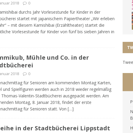
Januar 2018
0
amishibai durchs Jahr Vorlesestunde für Kinder in der
bücherei startet mit japanischem Papiertheater „Wir erleben
ahr“ – mit diesem Kamishibai (Erzähltheater) startet die
liche Vorlesestunde für Kinder von fünf bis sieben Jahren in
TW
mikub, Mühle und Co. in der
Tweet
dtbücherei
Januar 2018
0
lenachmittag für Senioren am kommenden Montag Karten,
l und Spielfiguren werden auch in 2018 wieder regelmäßig
r Thomas-Valentin-Stadtbücherei ausgepackt werden. Am
P
nden Montag, 8. Januar 2018, findet der erste
enachmittag für Senioren statt. Von
[…]
N
B
eihe in der Stadtbücherei Lippstadt
H