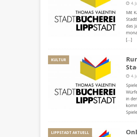
4. 
Mit K
Stadt
das J
monat
[…]
Rum
KULTUR
Sta
4. 
Spie
Würfe
in de
komme
Spiel
Onl
LIPPSTADT AKTUELL