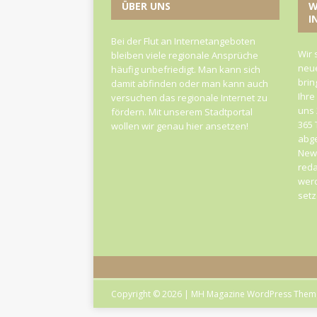
ÜBER UNS
W
I
Bei der Flut an Internetangeboten
Wir 
bleiben viele regionale Ansprüche
neue
häufig unbefriedigt. Man kann sich
brin
damit abfinden oder man kann auch
Ihre
versuchen das regionale Internet zu
uns 
fördern. Mit unserem Stadtportal
365 
wollen wir genau hier ansetzen!
abge
News
reda
werd
set
Copyright © 2026 | MH Magazine WordPress The