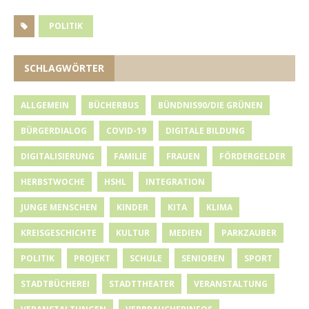
POLITIK
SCHLAGWÖRTER
ALLGEMEIN
BÜCHERBUS
BÜNDNIS90/DIE GRÜNEN
BÜRGERDIALOG
COVID-19
DIGITALE BILDUNG
DIGITALISIERUNG
FAMILIE
FRAUEN
FÖRDERGELDER
HERBSTWOCHE
HSHL
INTEGRATION
JUNGE MENSCHEN
KINDER
KITA
KLIMA
KREISGESCHICHTE
KULTUR
MEDIEN
PARKZAUBER
POLITIK
PROJEKT
SCHULE
SENIOREN
SPORT
STADTBÜCHEREI
STADTTHEATER
VERANSTALTUNG