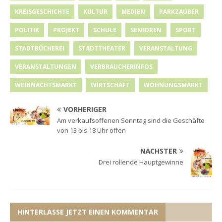
KREISGESCHICHTE
KULTUR
MEDIEN
PARKZAUBER
POLITIK
PROJEKT
SCHULE
SENIOREN
SPORT
STADTBÜCHEREI
STADTTHEATER
VERANSTALTUNG
VERANSTALTUNGEN
VERBRAUCHERINFOS
WEIHNACHTSMARKT
WIRTSCHAFT
WOHNUNGSMARKT
VORHERIGER
Am verkaufsoffenen Sonntag sind die Geschäfte
von 13 bis 18 Uhr offen
NÄCHSTER
Drei rollende Hauptgewinne
HINTERLASSE JETZT EINEN KOMMENTAR