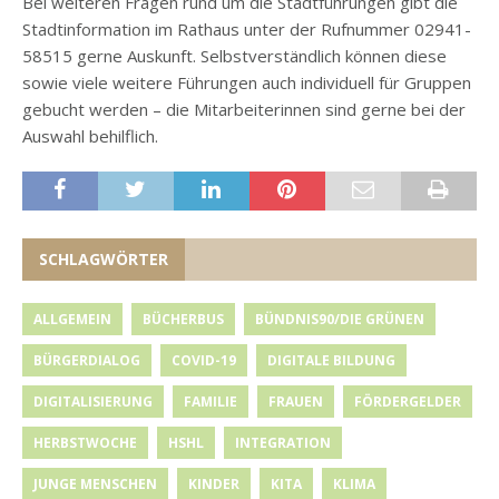
Bei weiteren Fragen rund um die Stadtführungen gibt die
Stadtinformation im Rathaus unter der Rufnummer 02941-
58515 gerne Auskunft. Selbstverständlich können diese
sowie viele weitere Führungen auch individuell für Gruppen
gebucht werden – die Mitarbeiterinnen sind gerne bei der
Auswahl behilflich.
SCHLAGWÖRTER
ALLGEMEIN
BÜCHERBUS
BÜNDNIS90/DIE GRÜNEN
BÜRGERDIALOG
COVID-19
DIGITALE BILDUNG
DIGITALISIERUNG
FAMILIE
FRAUEN
FÖRDERGELDER
HERBSTWOCHE
HSHL
INTEGRATION
JUNGE MENSCHEN
KINDER
KITA
KLIMA