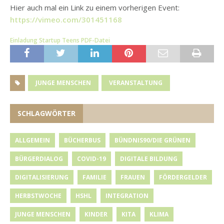
Hier auch mal ein Link zu einem vorherigen Event:
https://vimeo.com/301451168
Einladung Startup Teens PDF-Datei
JUNGE MENSCHEN
VERANSTALTUNG
SCHLAGWÖRTER
ALLGEMEIN
BÜCHERBUS
BÜNDNIS90/DIE GRÜNEN
BÜRGERDIALOG
COVID-19
DIGITALE BILDUNG
DIGITALISIERUNG
FAMILIE
FRAUEN
FÖRDERGELDER
HERBSTWOCHE
HSHL
INTEGRATION
JUNGE MENSCHEN
KINDER
KITA
KLIMA