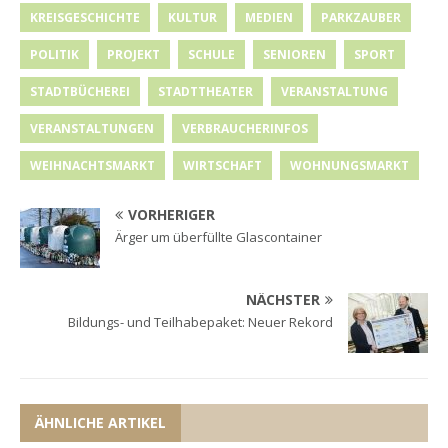
KREISGESCHICHTE
KULTUR
MEDIEN
PARKZAUBER
POLITIK
PROJEKT
SCHULE
SENIOREN
SPORT
STADTBÜCHEREI
STADTTHEATER
VERANSTALTUNG
VERANSTALTUNGEN
VERBRAUCHERINFOS
WEIHNACHTSMARKT
WIRTSCHAFT
WOHNUNGSMARKT
VORHERIGER
Ärger um überfüllte Glascontainer
NÄCHSTER
Bildungs- und Teilhabepaket: Neuer Rekord
ÄHNLICHE ARTIKEL