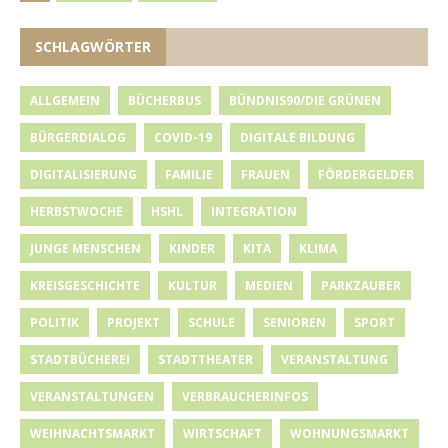
SCHLAGWÖRTER
ALLGEMEIN
BÜCHERBUS
BÜNDNIS90/DIE GRÜNEN
BÜRGERDIALOG
COVID-19
DIGITALE BILDUNG
DIGITALISIERUNG
FAMILIE
FRAUEN
FÖRDERGELDER
HERBSTWOCHE
HSHL
INTEGRATION
JUNGE MENSCHEN
KINDER
KITA
KLIMA
KREISGESCHICHTE
KULTUR
MEDIEN
PARKZAUBER
POLITIK
PROJEKT
SCHULE
SENIOREN
SPORT
STADTBÜCHEREI
STADTTHEATER
VERANSTALTUNG
VERANSTALTUNGEN
VERBRAUCHERINFOS
WEIHNACHTSMARKT
WIRTSCHAFT
WOHNUNGSMARKT