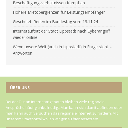
Beschäftigungsverhältnissen Kampf an
Höhere Mietobergrenzen für Leistungsempfänger
Geschützt: Reden im Bundestag vom 13.11.24
Internetauftritt der Stadt Lippstadt nach Cyberangriff
wieder online
Wenn unsere Welt (auch in Lippstadt) in Frage steht –
Antworten
ÜBER UNS
Bei der Flut an Internetangeboten bleiben viele regionale
Ansprüche häufig unbefriedigt. Man kann sich damit abfinden oder
man kann auch versuchen das regionale Internet zu fördern. Mit
unserem Stadtportal wollen wir genau hier ansetzen!