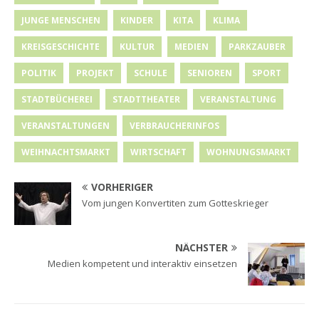
JUNGE MENSCHEN
KINDER
KITA
KLIMA
KREISGESCHICHTE
KULTUR
MEDIEN
PARKZAUBER
POLITIK
PROJEKT
SCHULE
SENIOREN
SPORT
STADTBÜCHEREI
STADTTHEATER
VERANSTALTUNG
VERANSTALTUNGEN
VERBRAUCHERINFOS
WEIHNACHTSMARKT
WIRTSCHAFT
WOHNUNGSMARKT
VORHERIGER
Vom jungen Konvertiten zum Gotteskrieger
NÄCHSTER
Medien kompetent und interaktiv einsetzen