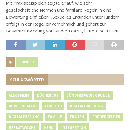
Mit Praxisbeispielen zeigte er auf, wie sehr
gesellschaftliche Normen und familiäre Regeln in eine
Bewertung einfließen. „Sexuelles Erkunden unter Kindern
erfolgt in der Regel einvernehmlich und gehört zur
Gesamtentwicklung von Kindern dazu“, lautete sein Fazit.
KINDER
SCHLAGWÖRTER
ALLGEMEIN
BÜCHERBUS
BÜNDNIS90/DIE GRÜNEN
BÜRGERDIALOG
COVID-19
DIGITALE BILDUNG
DIGITALISIERUNG
FAMILIE
FRAUEN
FÖRDERGELDER
HERBSTWOCHE
HSHL
INTEGRATION