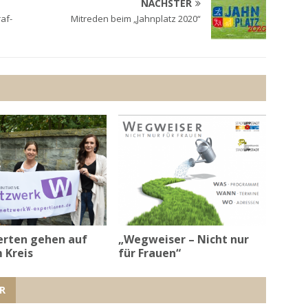
NÄCHSTER
af-
Mitreden beim „Jahnplatz 2020“
erten gehen auf
„Wegweiser – Nicht nur
 Kreis
für Frauen“
R