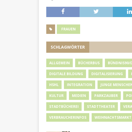
FRAUEN
SCHLAGWÖRTER
ALLGEMEIN
BÜCHERBUS
BÜNDNIS90/
DIGITALE BILDUNG
DIGITALISIERUNG
HSHL
INTEGRATION
JUNGE MENSCHE
KULTUR
MEDIEN
PARKZAUBER
PO
STADTBÜCHEREI
STADTTHEATER
VER
VERBRAUCHERINFOS
WEIHNACHTSMARKT