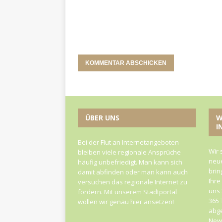
ÜBER UNS
W
I
Bei der Flut an Internetangeboten
Wir 
bleiben viele regionale Ansprüche
neue
häufig unbefriedigt. Man kann sich
brin
damit abfinden oder man kann auch
Ihre
versuchen das regionale Internet zu
uns 
fördern. Mit unserem Stadtportal
365 
wollen wir genau hier ansetzen!
abge
News