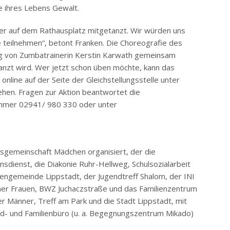
fe ihres Lebens Gewalt.
ter auf dem Rathausplatz mitgetanzt. Wir würden uns
e teilnehmen“, betont Franken. Die Choreografie des
ung von Zumbatrainerin Kerstin Karwath gemeinsam
anzt wird. Wer jetzt schon üben möchte, kann das
 online auf der Seite der Gleichstellungsstelle unter
hen. Fragen zur Aktion beantwortet die
nummer 02941/ 980 330 oder unter
itsgemeinschaft Mädchen organisiert, der die
sdienst, die Diakonie Ruhr-Hellweg, Schulsozialarbeit
hengemeinde Lippstadt, der Jugendtreff Shalom, der INI
cher Frauen, BWZ Juchaczstraße und das Familienzentrum
er Männer, Treff am Park und die Stadt Lippstadt, mit
nd- und Familienbüro (u. a. Begegnungszentrum Mikado)