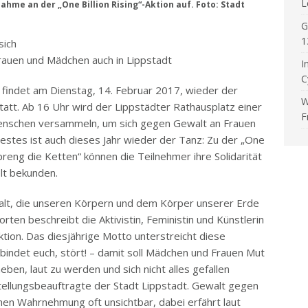
L
ahme an der „One Billion Rising“-Aktion auf. Foto: Stadt
G
1
sich
rauen und Mädchen auch in Lippstadt
I
C
 findet am Dienstag, 14. Februar 2017, wieder der
W
statt. Ab 16 Uhr wird der Lippstädter Rathausplatz einer
F
 Menschen versammeln, um sich gegen Gewalt an Frauen
estes ist auch dieses Jahr wieder der Tanz: Zu der „One
preng die Ketten“ können die Teilnehmer ihre Solidarität
lt bekunden.
alt, die unseren Körpern und dem Körper unserer Erde
ten beschreibt die Aktivistin, Feministin und Künstlerin
 Aktion. Das diesjährige Motto unterstreicht diese
rbindet euch, stört! – damit soll Mädchen und Frauen Mut
en, laut zu werden und sich nicht alles gefallen
hstellungsbeauftragte der Stadt Lippstadt. Gewalt gegen
chen Wahrnehmung oft unsichtbar, dabei erfährt laut