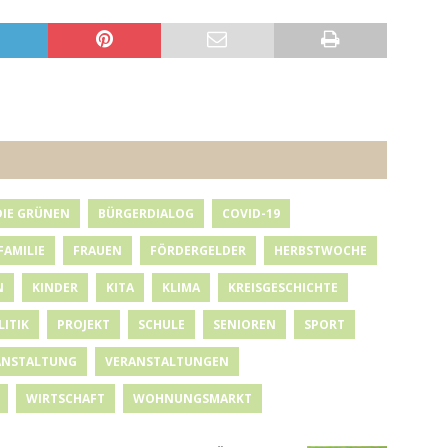
DIE GRÜNEN
BÜRGERDIALOG
COVID-19
FAMILIE
FRAUEN
FÖRDERGELDER
HERBSTWOCHE
N
KINDER
KITA
KLIMA
KREISGESCHICHTE
LITIK
PROJEKT
SCHULE
SENIOREN
SPORT
ANSTALTUNG
VERANSTALTUNGEN
WIRTSCHAFT
WOHNUNGSMARKT