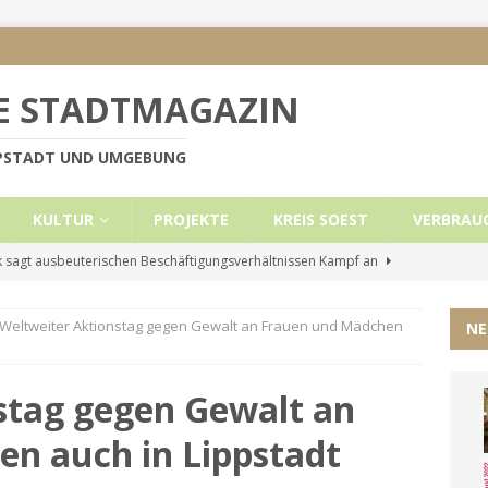
E STADTMAGAZIN
PPSTADT UND UMGEBUNG
KULTUR
PROJEKTE
KREIS SOEST
VERBRAU
 sagt ausbeuterischen Beschäftigungsverhältnissen Kampf an
Weltweiter Aktionstag gegen Gewalt an Frauen und Mädchen
NE
e Mietobergrenzen für Leistungsempfänger
KREIS SOEST
ützt: Reden im Bundestag vom 13.11.24
UNCATEGORIZED
stag gegen Gewalt an
ritt der Stadt Lippstadt nach Cyberangriff wieder online
n auch in Lippstadt
liche Mitteilung der Landrätin
KREIS SOEST