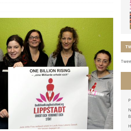
TW
Tweet
P
N
B
H