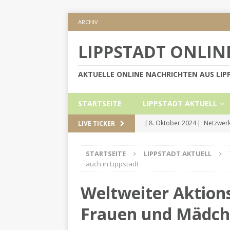
ARCHIV
LIPPSTADT ONLIN
AKTUELLE ONLINE NACHRICHTEN AUS LI
STARTSEITE
LIPPSTADT AKTUELL
[ 8. Oktober 2024 ]
Netzwerk
LIVE TICKER
KREIS SOEST
STARTSEITE
LIPPSTADT AKTUELL
[ 5. September 2024 ]
Höher
auch in Lippstadt
[ 2. September 2024 ]
Gesch
Weltweiter Aktion
[ 30. Mai 2024 ]
Internetauft
Frauen und Mädche
LIPPSTADT AKTUELL
[ 1. November 2024 ]
Persön