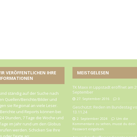
IR VERÖFFENTLICHEN IHRE
MEISTGELESEN
NFORMATIONEN
TK Maxx in Lippstadt eröffnet am 2
September
sind ständig auf der Suche nach
27. September 2016
0
n Quellen/Berichte/Bilder und
gen sie Regional an viele Leser.
Geschützt: Reden im Bundestag v
 Berichte und Reports können bei
13.11.24
24 Stunden, 7 Tage die Woche und
2. September 2024
Um die
Tage im Jahr rund um den Globus
Kommentare zu sehen, musst du dein
Passwort eingeben.
rufen werden. Schicken Sie Ihre
 oder Texte an: