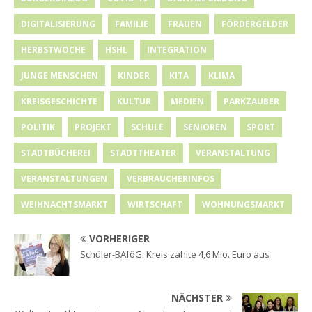
DIGITALISIERUNG
FAMILIE
FRAUEN
FÖRDERGELDER
HERBSTWOCHE
HSHL
INTEGRATION
JUNGE MENSCHEN
KINDER
KITA
KLIMA
KREISGESCHICHTE
KULTUR
MEDIEN
PARKZAUBER
POLITIK
PROJEKT
SCHULE
SENIOREN
SPORT
STADTBÜCHEREI
STADTTHEATER
VERANSTALTUNG
VERANSTALTUNGEN
VERBRAUCHERINFOS
WEIHNACHTSMARKT
WIRTSCHAFT
WOHNUNGSMARKT
VORHERIGER
Schüler-BAföG: Kreis zahlte 4,6 Mio. Euro aus
NÄCHSTER