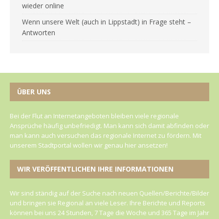
wieder online
Wenn unsere Welt (auch in Lippstadt) in Frage steht –
Antworten
ÜBER UNS
Bei der Flut an Internetangeboten bleiben viele regionale
Ansprüche häufig unbefriedigt. Man kann sich damit abfinden oder
man kann auch versuchen das regionale Internet zu fördern. Mit
unserem Stadtportal wollen wir genau hier ansetzen!
WIR VERÖFFENTLICHEN IHRE INFORMATIONEN
Wir sind ständig auf der Suche nach neuen Quellen/Berichte/Bilder
und bringen sie Regional an viele Leser. Ihre Berichte und Reports
können bei uns 24 Stunden, 7 Tage die Woche und 365 Tage im Jahr