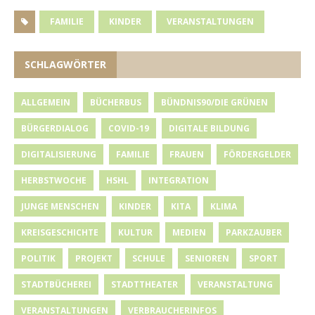
FAMILIE
KINDER
VERANSTALTUNGEN
SCHLAGWÖRTER
ALLGEMEIN
BÜCHERBUS
BÜNDNIS90/DIE GRÜNEN
BÜRGERDIALOG
COVID-19
DIGITALE BILDUNG
DIGITALISIERUNG
FAMILIE
FRAUEN
FÖRDERGELDER
HERBSTWOCHE
HSHL
INTEGRATION
JUNGE MENSCHEN
KINDER
KITA
KLIMA
KREISGESCHICHTE
KULTUR
MEDIEN
PARKZAUBER
POLITIK
PROJEKT
SCHULE
SENIOREN
SPORT
STADTBÜCHEREI
STADTTHEATER
VERANSTALTUNG
VERANSTALTUNGEN
VERBRAUCHERINFOS