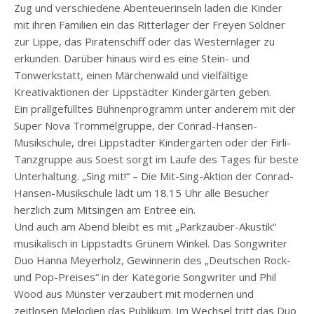
Zug und verschiedene Abenteuerinseln laden die Kinder
mit ihren Familien ein das Ritterlager der Freyen Söldner
zur Lippe, das Piratenschiff oder das Westernlager zu
erkunden. Darüber hinaus wird es eine Stein- und
Tonwerkstatt, einen Märchenwald und vielfältige
Kreativaktionen der Lippstädter Kindergärten geben.
Ein prallgefülltes Bühnenprogramm unter anderem mit der
Super Nova Trommelgruppe, der Conrad-Hansen-
Musikschule, drei Lippstädter Kindergärten oder der Firli-
Tanzgruppe aus Soest sorgt im Laufe des Tages für beste
Unterhaltung. „Sing mit!“ – Die Mit-Sing-Aktion der Conrad-
Hansen-Musikschule lädt um 18.15 Uhr alle Besucher
herzlich zum Mitsingen am Entree ein.
Und auch am Abend bleibt es mit „Parkzauber-Akustik“
musikalisch in Lippstadts Grünem Winkel. Das Songwriter
Duo Hanna Meyerholz, Gewinnerin des „Deutschen Rock-
und Pop-Preises“ in der Kategorie Songwriter und Phil
Wood aus Münster verzaubert mit modernen und
zeitlosen Melodien das Publikum. Im Wechsel tritt das Duo