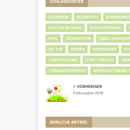
SCHLAGWÖRTER
ALLGEMEIN
BÜCHERBUS
BÜNDNIS90/
DIGITALE BILDUNG
DIGITALISIERUNG
HSHL
INTEGRATION
JUNGE MENSCHE
KULTUR
MEDIEN
PARKZAUBER
PO
STADTBÜCHEREI
STADTTHEATER
VER
VERBRAUCHERINFOS
WEIHNACHTSMARKT
VORHERIGER
Parkzauber 2018
ÄHNLICHE ARTIKEL