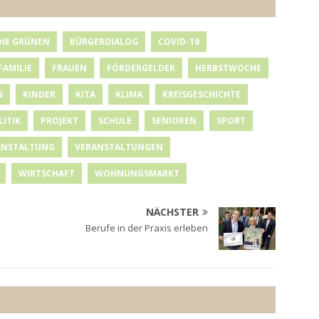
DIE GRÜNEN
BÜRGERDIALOG
COVID-19
FAMILIE
FRAUEN
FÖRDERGELDER
HERBSTWOCHE
N
KINDER
KITA
KLIMA
KREISGESCHICHTE
LITIK
PROJEKT
SCHULE
SENIOREN
SPORT
ANSTALTUNG
VERANSTALTUNGEN
WIRTSCHAFT
WOHNUNGSMARKT
NÄCHSTER
Berufe in der Praxis erleben