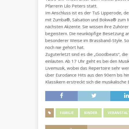
Pfarrerin Lilo Peters statt.
Im Anschluss ist es der TuS Lipperode, de
mit Zumba®, Salsation und Bokwa® zum Mi
nächsten Akzente. Sie wissen ihre Zuhörer m
begeistern. Die neunköpfige Besetzung arr
besonderer Weise im Brassband-Style. So 
noch nie gehört hat.
Zuguterletzt sind es die „Goodbeats“, die 
einläuten. Ab 17 Uhr geht es bei den Musiker
Livemusik, wobei das Repertoire sehr weit
über Eurodance Hits aus den 90ern bis hin 
Klassikern erstreckt sich die musikalische 
FAMILIE
KINDER
VERANSTA