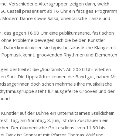
ühne. Verschiedene Altersgruppen zeigen dann, welch
TSC Castell präsentiert ab 16 Uhr ein fetziges Programm
Modern Dance sowie Salsa, orientalische Tänze und
n, das gegen 18.00 Uhr eine publikumsnahe, fast schon
r ohne Probleme bewegen sich die beiden Künstler
. Dabei kombinieren sie typische, akustische Klänge mit
er Popmusik kennt, groovenden Rhythmen und Elementen
es bestreitet die „Soulfamily“. Ab 20.30 Uhr erleben
en Soul. Die Lippstädter kennen die Band gut, haben Mr.
ndsängerinnen doch schon mehrmals ihre musikalische
 Rhythmusgruppe steht für ausgefeilte Grooves und der
sound.
Künstler auf der Bühne ein unterhaltsames Stelldichein.
est-Tag, am Sonntag, 3. Juni, ist den Zuschauern ein
her. Der ökumenische Gottesdienst von 11.30 bis
sei Dank ist Sonntag“ mit Pfarrer Thomas Wulf und