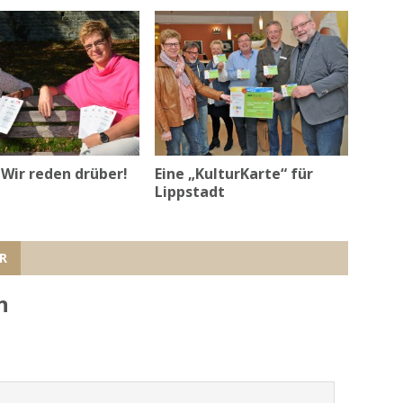
Wir reden drüber!
Eine „KulturKarte“ für
Lippstadt
R
n