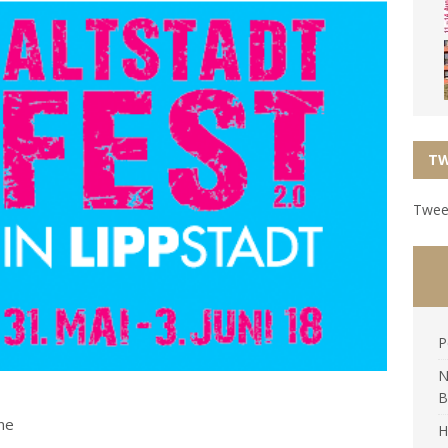
TW
Tweet
P
N
B
ne
H