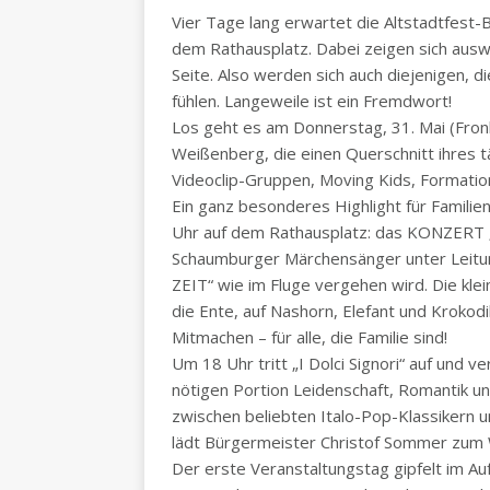
Vier Tage lang erwartet die Altstadtfes
dem Rathausplatz. Dabei zeigen sich ausw
Seite. Also werden sich auch diejenigen, d
fühlen. Langeweile ist ein Fremdwort!
Los geht es am Donnerstag, 31. Mai (Fron
Weißenberg, die einen Querschnitt ihres t
Videoclip-Gruppen, Moving Kids, Formati
Ein ganz besonderes Highlight für Famili
Uhr auf dem Rathausplatz: das KONZERT „
Schaumburger Märchensänger unter Leitun
ZEIT“ wie im Fluge vergehen wird. Die kl
die Ente, auf Nashorn, Elefant und Krokodi
Mitmachen – für alle, die Familie sind!
Um 18 Uhr tritt „I Dolci Signori“ auf und 
nötigen Portion Leidenschaft, Romantik un
zwischen beliebten Italo-Pop-Klassikern
lädt Bürgermeister Christof Sommer zum 
Der erste Veranstaltungstag gipfelt im Au