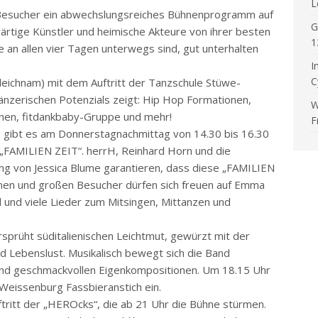
L
t-Besucher ein abwechslungsreiches Bühnenprogramm auf
G
ärtige Künstler und heimische Akteure von ihrer besten
1
ie an allen vier Tagen unterwegs sind, gut unterhalten
I
C
leichnam) mit dem Auftritt der Tanzschule Stüwe-
änzerischen Potenzials zeigt: Hip Hop Formationen,
W
onen, fitdankbaby-Gruppe und mehr!
F
en gibt es am Donnerstagnachmittag von 14.30 bis 16.30
FAMILIEN ZEIT“. herrH, Reinhard Horn und die
g von Jessica Blume garantieren, dass diese „FAMILIEN
einen und großen Besucher dürfen sich freuen auf Emma
l und viele Lieder zum Mitsingen, Mittanzen und
versprüht süditalienischen Leichtmut, gewürzt mit der
d Lebenslust. Musikalisch bewegt sich die Band
 und geschmackvollen Eigenkompositionen. Um 18.15 Uhr
Weissenburg Fassbieranstich ein.
ftritt der „HEROcks“, die ab 21 Uhr die Bühne stürmen.