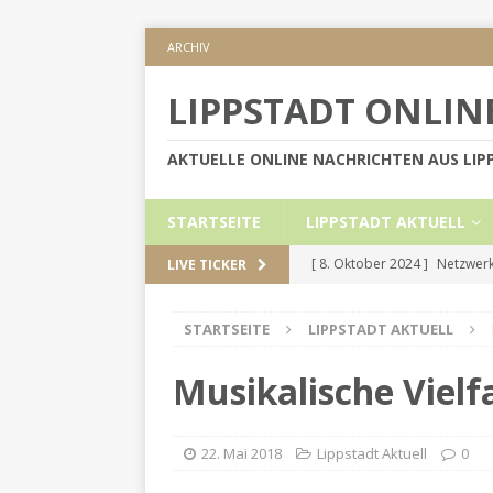
ARCHIV
LIPPSTADT ONLIN
AKTUELLE ONLINE NACHRICHTEN AUS LI
STARTSEITE
LIPPSTADT AKTUELL
[ 8. Oktober 2024 ]
Netzwerk
LIVE TICKER
KREIS SOEST
STARTSEITE
LIPPSTADT AKTUELL
[ 5. September 2024 ]
Höher
[ 2. September 2024 ]
Gesch
Musikalische Vielf
[ 30. Mai 2024 ]
Internetauft
LIPPSTADT AKTUELL
22. Mai 2018
Lippstadt Aktuell
0
[ 1. November 2024 ]
Persön