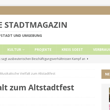
E STADTMAGAZIN
PPSTADT UND UMGEBUNG
KULTUR
PROJEKTE
KREIS SOEST
VERBRAU
 sagt ausbeuterischen Beschäftigungsverhältnissen Kampf an
Musikalische Vielfalt zum Altstadtfest
NE
e Mietobergrenzen für Leistungsempfänger
KREIS SOEST
ützt: Reden im Bundestag vom 13.11.24
UNCATEGORIZED
alt zum Altstadtfest
ritt der Stadt Lippstadt nach Cyberangriff wieder online
liche Mitteilung der Landrätin
KREIS SOEST