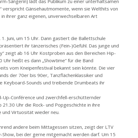
ärm-Sängerin) lädt das Publikum zu einer unterhaltsamen
s“ verspricht Gänsehautmomente, wenn sie Welthits von
na in ihrer ganz eigenen, unverwechselbaren Art
 Juni, um 15 Uhr. Dann gastiert die Ballettschule
räsentiert ihr tänzerisches (Fein-)Gefühl. Das junge und
“ zeigt ab 16 Uhr Kostproben aus den Bereichen Hip-
0 Uhr heißt es dann „Showtime“ für die Band
its vom Kneipenfestival bekannt sein könnte. Die vier
nds der 70er bis 90er, Tanzflächenklassiker und
che Keyboard-Sounds und treibende Drumbeats ihr
nd-Up-Conférence und zwerchfell-erschütternder
 21.30 Uhr die Rock- und Popgeschichte in ihre
e und Virtuosität wieder neu.
Während andere beim Mittagessen sitzen, zeigt der LTV
-Show, bei der gerne mitgemacht werden darf. Um 15