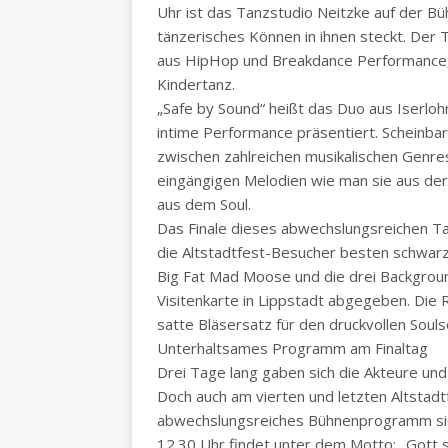
Uhr ist das Tanzstudio Neitzke auf der B
tänzerisches Können in ihnen steckt. Der 
aus HipHop und Breakdance Performance, 
Kindertanz.
„Safe by Sound“ heißt das Duo aus Iserloh
intime Performance präsentiert. Scheinba
zwischen zahlreichen musikalischen Genres
eingängigen Melodien wie man sie aus d
aus dem Soul.
Das Finale dieses abwechslungsreichen Tag
die Altstadtfest-Besucher besten schwarz
Big Fat Mad Moose und die drei Backgrou
Visitenkarte in Lippstadt abgegeben. Die
satte Bläsersatz für den druckvollen Soul
Unterhaltsames Programm am Finaltag
Drei Tage lang gaben sich die Akteure und 
Doch auch am vierten und letzten Altstadtf
abwechslungsreiches Bühnenprogramm sic
12.30 Uhr findet unter dem Motto: „Gott 