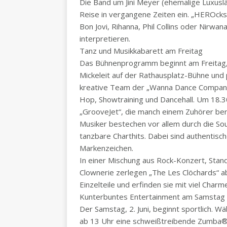
Die Band um Jini Meyer (ehemalige Luxusl
Reise in vergangene Zeiten ein. „HEROck
Bon Jovi, Rihanna, Phil Collins oder Nirwa
interpretieren.
Tanz und Musikkabarett am Freitag
Das Bühnenprogramm beginnt am Freitag, 1.
Mickeleit auf der Rathausplatz-Bühne und p
kreative Team der „Wanna Dance Company
Hop, Showtraining und Dancehall. Um 18.3
„GrooveJet“, die manch einem Zuhörer bere
Musiker bestechen vor allem durch die Sou
tanzbare Charthits. Dabei sind authentis
Markenzeichen.
In einer Mischung aus Rock-Konzert, Sta
Clownerie zerlegen „The Les Clöchards“ ab
Einzelteile und erfinden sie mit viel Charm
Kunterbuntes Entertainment am Samstag
Der Samstag, 2. Juni, beginnt sportlich. 
ab 13 Uhr eine schweißtreibende Zumba®