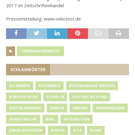
2017 im Zeitschriftenhandel
Pressemitteilung: www.oekotest.de
VERBRAUCHERINFOS
SCHLAGWÖRTER
ALLGEMEIN
BÜCHERBUS
BÜNDNIS90/DIE GRÜNEN
BÜRGERDIALOG
COVID-19
DIGITALE BILDUNG
DIGITALISIERUNG
FAMILIE
FRAUEN
FÖRDERGELDER
HERBSTWOCHE
HSHL
INTEGRATION
JUNGE MENSCHEN
KINDER
KITA
KLIMA