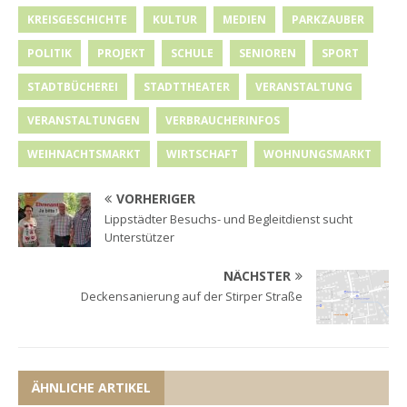
KREISGESCHICHTE
KULTUR
MEDIEN
PARKZAUBER
POLITIK
PROJEKT
SCHULE
SENIOREN
SPORT
STADTBÜCHEREI
STADTTHEATER
VERANSTALTUNG
VERANSTALTUNGEN
VERBRAUCHERINFOS
WEIHNACHTSMARKT
WIRTSCHAFT
WOHNUNGSMARKT
VORHERIGER
Lippstädter Besuchs- und Begleitdienst sucht
Unterstützer
NÄCHSTER
Deckensanierung auf der Stirper Straße
ÄHNLICHE ARTIKEL