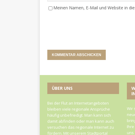
Meinen Namen, E-Mail und Website in die
ÜBER UNS
W
I
Bei der Flut an Internetangeboten
Wir 
bleiben viele regionale Ansprüche
neue
häufig unbefriedigt. Man kann sich
brin
damit abfinden oder man kann auch
Ihre
versuchen das regionale Internet zu
uns 
fördern. Mit unserem Stadtportal