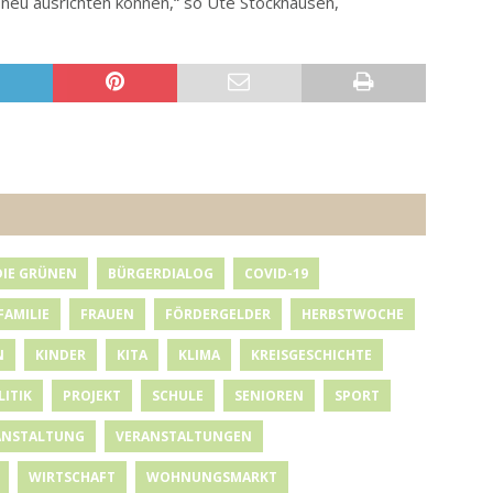
neu ausrichten können,“ so Ute Stockhausen,
DIE GRÜNEN
BÜRGERDIALOG
COVID-19
FAMILIE
FRAUEN
FÖRDERGELDER
HERBSTWOCHE
N
KINDER
KITA
KLIMA
KREISGESCHICHTE
LITIK
PROJEKT
SCHULE
SENIOREN
SPORT
ANSTALTUNG
VERANSTALTUNGEN
WIRTSCHAFT
WOHNUNGSMARKT