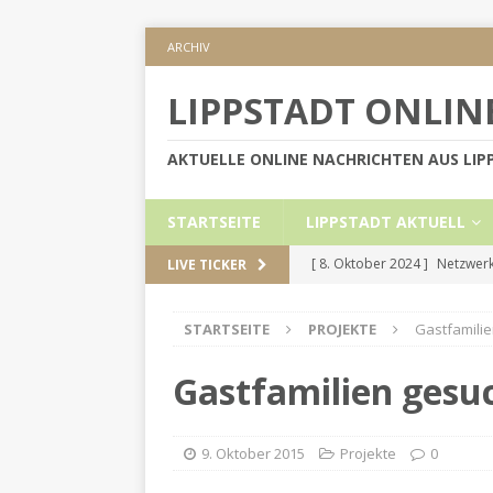
ARCHIV
LIPPSTADT ONLIN
AKTUELLE ONLINE NACHRICHTEN AUS LI
STARTSEITE
LIPPSTADT AKTUELL
[ 8. Oktober 2024 ]
Netzwerk
LIVE TICKER
KREIS SOEST
STARTSEITE
PROJEKTE
Gastfamilie
[ 5. September 2024 ]
Höher
[ 2. September 2024 ]
Gesch
Gastfamilien gesu
[ 30. Mai 2024 ]
Internetauft
LIPPSTADT AKTUELL
9. Oktober 2015
Projekte
0
[ 1. November 2024 ]
Persön