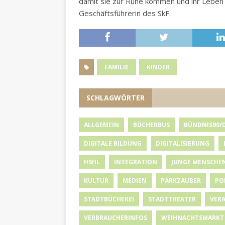
damit sie zur Ruhe kommen und ihr Leben 
Geschäftsführerin des SkF.
FAMILIE
KINDER
SCHLAGWÖRTER
ALLGEMEIN
BÜCHERBUS
BÜNDNIS90/
DIGITALE BILDUNG
DIGITALISIERUNG
HSHL
INTEGRATION
JUNGE MENSCHE
KULTUR
MEDIEN
PARKZAUBER
PO
STADTBÜCHEREI
STADTTHEATER
VER
VERBRAUCHERINFOS
WEIHNACHTSMARKT