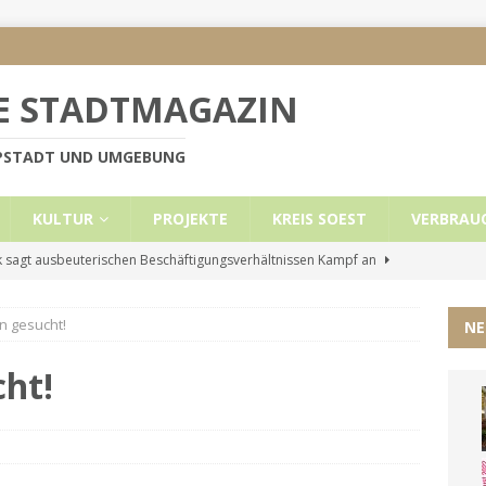
E STADTMAGAZIN
PPSTADT UND UMGEBUNG
KULTUR
PROJEKTE
KREIS SOEST
VERBRAU
 sagt ausbeuterischen Beschäftigungsverhältnissen Kampf an
n gesucht!
NE
e Mietobergrenzen für Leistungsempfänger
KREIS SOEST
ützt: Reden im Bundestag vom 13.11.24
UNCATEGORIZED
cht!
ritt der Stadt Lippstadt nach Cyberangriff wieder online
liche Mitteilung der Landrätin
KREIS SOEST