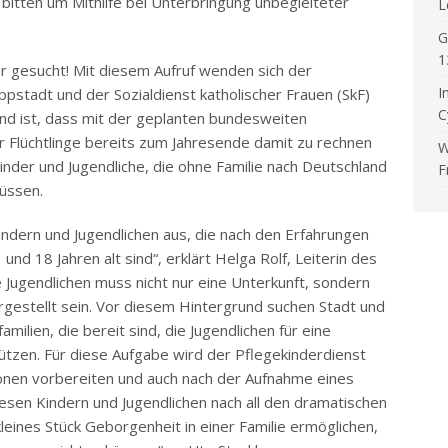
 bitten um Mithilfe bei Unterbringung unbegleiteter
L
G
1
der gesucht! Mit diesem Aufruf wenden sich der
I
ppstadt und der Sozialdienst katholischer Frauen (SkF)
C
und ist, dass mit der geplanten bundesweiten
r Flüchtlinge bereits zum Jahresende damit zu rechnen
W
Kinder und Jugendliche, die ohne Familie nach Deutschland
F
üssen.
Kindern und Jugendlichen aus, die nach den Erfahrungen
d 18 Jahren alt sind“, erklärt Helga Rolf, Leiterin des
e Jugendlichen muss nicht nur eine Unterkunft, sondern
gestellt sein. Vor diesem Hintergrund suchen Stadt und
familien, die bereit sind, die Jugendlichen für eine
tzen. Für diese Aufgabe wird der Pflegekinderdienst
sonen vorbereiten und auch nach der Aufnahme eines
diesen Kindern und Jugendlichen nach all den dramatischen
 kleines Stück Geborgenheit in einer Familie ermöglichen,