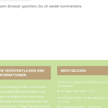
sem Browser speichern, bis ich wieder kommentiere.
IR VERÖFFENTLICHEN IHRE
MEISTGELESEN
NFORMATIONEN
TK Maxx in Lippstadt eröffnet am 2
September
sind ständig auf der Suche nach
27. September 2016
0
n Quellen/Berichte/Bilder und
gen sie Regional an viele Leser.
Geschützt: Reden im Bundestag v
 Berichte und Reports können bei
13.11.24
24 Stunden, 7 Tage die Woche und
2. September 2024
Um die