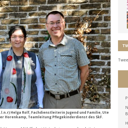
TW
Tweet
P
N
l.n.r) Helga Rolf, Fachdienstleiterin Jugend und Familie, Ute
B
ter Horenkamp, Teamleitung Pflegekinderdienst des SkF.
H