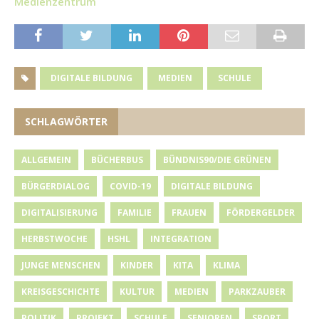
Medienzentrum
DIGITALE BILDUNG
MEDIEN
SCHULE
SCHLAGWÖRTER
ALLGEMEIN
BÜCHERBUS
BÜNDNIS90/DIE GRÜNEN
BÜRGERDIALOG
COVID-19
DIGITALE BILDUNG
DIGITALISIERUNG
FAMILIE
FRAUEN
FÖRDERGELDER
HERBSTWOCHE
HSHL
INTEGRATION
JUNGE MENSCHEN
KINDER
KITA
KLIMA
KREISGESCHICHTE
KULTUR
MEDIEN
PARKZAUBER
POLITIK
PROJEKT
SCHULE
SENIOREN
SPORT