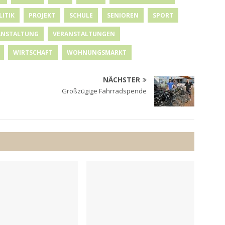
LITIK
PROJEKT
SCHULE
SENIOREN
SPORT
ANSTALTUNG
VERANSTALTUNGEN
WIRTSCHAFT
WOHNUNGSMARKT
NÄCHSTER
Großzügige Fahrradspende