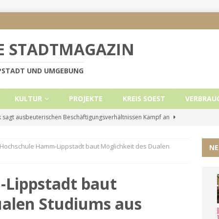
E STADTMAGAZIN
PPSTADT UND UMGEBUNG
KULTUR
PROJEKTE
KREIS SOEST
VERBRAU
 sagt ausbeuterischen Beschäftigungsverhältnissen Kampf an
Hochschule Hamm-Lippstadt baut Möglichkeit des Dualen
NE
e Mietobergrenzen für Leistungsempfänger
KREIS SOEST
ützt: Reden im Bundestag vom 13.11.24
UNCATEGORIZED
Lippstadt baut
ritt der Stadt Lippstadt nach Cyberangriff wieder online
ualen Studiums aus
liche Mitteilung der Landrätin
KREIS SOEST