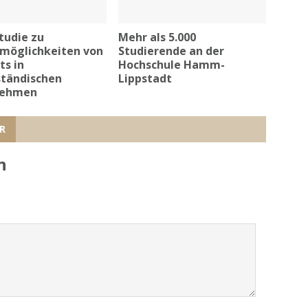
tudie zu
Mehr als 5.000
zmöglichkeiten von
Studierende an der
ts in
Hochschule Hamm-
ständischen
Lippstadt
nehmen
R
n