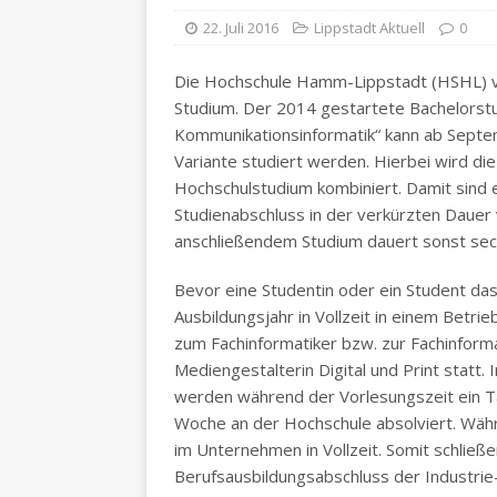
22. Juli 2016
Lippstadt Aktuell
0
Die Hochschule Hamm-Lippstadt (HSHL) ve
Studium. Der 2014 gestartete Bachelorst
Kommunikationsinformatik“ kann ab Septem
Variante studiert werden. Hierbei wird di
Hochschulstudium kombiniert. Damit sind e
Studienabschluss in der verkürzten Dauer v
anschließendem Studium dauert sonst sech
Bevor eine Studentin oder ein Student da
Ausbildungsjahr in Vollzeit in einem Betrie
zum Fachinformatiker bzw. zur Fachinform
Mediengestalterin Digital und Print statt.
werden während der Vorlesungszeit ein T
Woche an der Hochschule absolviert. Währ
im Unternehmen in Vollzeit. Somit schließ
Berufsausbildungsabschluss der Industri