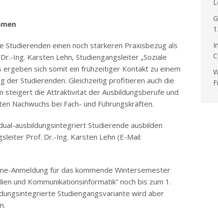
L
G
ehmen
1
e Studierenden einen noch stärkeren Praxisbezug als
I
C
 Dr.-Ing. Karsten Lehn, Studiengangsleiter „Soziale
 ergeben sich somit ein frühzeitiger Kontakt zu einem
W
 der Studierenden. Gleichzeitig profitieren auch die
F
 steigert die Attraktivität der Ausbildungsberufe und
erten Nachwuchs bei Fach- und Führungskräften.
dual-ausbildungsintegriert Studierende ausbilden
eiter Prof. Dr.-Ing. Karsten Lehn (E-Mail:
 Online-Anmeldung für das kommende Wintersemester
ien und Kommunikationsinformatik“ noch bis zum 1.
ldungsintegrierte Studiengangsvariante wird aber
n.