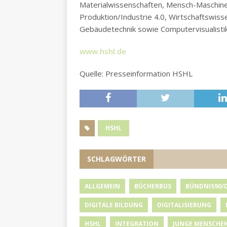
Materialwissenschaften, Mensch-Maschine I
Produktion/Industrie 4.0, Wirtschaftswiss
Gebäudetechnik sowie Computervisualistik
www.hshl.de
Quelle: Presseinformation HSHL
HSHL
SCHLAGWÖRTER
ALLGEMEIN
BÜCHERBUS
BÜNDNIS90/
DIGITALE BILDUNG
DIGITALISIERUNG
HSHL
INTEGRATION
JUNGE MENSCHE