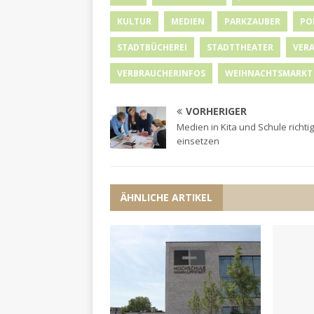
KULTUR
MEDIEN
PARKZAUBER
PO
STADTBÜCHEREI
STADTTHEATER
VER
VERBRAUCHERINFOS
WEIHNACHTSMARKT
VORHERIGER
Medien in Kita und Schule richtig
einsetzen
ÄHNLICHE ARTIKEL