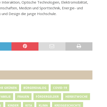
nteraktion, Optische Technologien, Elektromobilität,
enschaften, Medizin und Sporttechnik, Energie- und
 und Design die junge Hochschule.
DIE GRÜNEN
BÜRGERDIALOG
COVID-19
FAMILIE
FRAUEN
FÖRDERGELDER
HERBSTWOCHE
N
KINDER
KITA
KLIMA
KREISGESCHICHTE