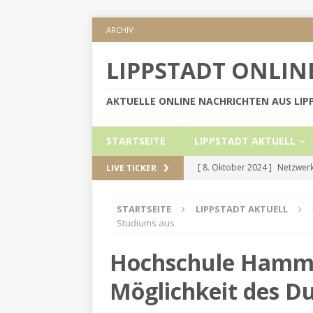
ARCHIV
LIPPSTADT ONLIN
AKTUELLE ONLINE NACHRICHTEN AUS LI
STARTSEITE
LIPPSTADT AKTUELL
[ 8. Oktober 2024 ]
Netzwerk
LIVE TICKER
KREIS SOEST
STARTSEITE
LIPPSTADT AKTUELL
[ 5. September 2024 ]
Höher
Studiums aus
[ 2. September 2024 ]
Gesch
Hochschule Hamm-
[ 30. Mai 2024 ]
Internetauft
Möglichkeit des D
LIPPSTADT AKTUELL
[ 1. November 2024 ]
Persön