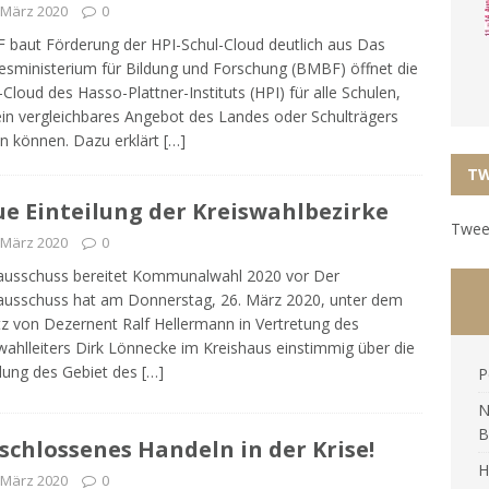
 März 2020
0
baut Förderung der HPI-Schul-Cloud deutlich aus Das
sministerium für Bildung und Forschung (BMBF) öffnet die
-Cloud des Hasso-Plattner-Instituts (HPI) für alle Schulen,
ein vergleichbares Angebot des Landes oder Schulträgers
n können. Dazu erklärt
[…]
TW
e Einteilung der Kreiswahlbezirke
Tweet
 März 2020
0
ausschuss bereitet Kommunalwahl 2020 vor Der
usschuss hat am Donnerstag, 26. März 2020, unter dem
tz von Dezernent Ralf Hellermann in Vertretung des
wahlleiters Dirk Lönnecke im Kreishaus einstimmig über die
ilung des Gebiet des
[…]
P
N
B
schlossenes Handeln in der Krise!
H
 März 2020
0