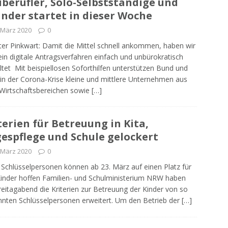
iberufler, Solo-Selbstständige und
nder startet in dieser Woche
 März 2020
0
ter Pinkwart: Damit die Mittel schnell ankommen, haben wir
ein digitale Antragsverfahren einfach und unbürokratisch
ltet Mit beispiellosen Soforthilfen unterstützen Bund und
in der Corona-Krise kleine und mittlere Unternehmen aus
 Wirtschaftsbereichen sowie
[…]
terien für Betreuung in Kita,
espflege und Schule gelockert
 März 2020
0
Schlüsselpersonen können ab 23. März auf einen Platz für
Kinder hoffen Familien- und Schulministerium NRW haben
eitagabend die Kriterien zur Betreuung der Kinder von so
nten Schlüsselpersonen erweitert. Um den Betrieb der
[…]