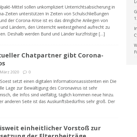
L
alpakt-Mittel sollen unkompliziert Unterrichtsabsicherung in
G
a-Zeiten unterstützen In Zeiten von Schulschließungen
1
und der Corona-Krise ist es das dringliche Anliegen von
und Ländern, den Unterricht weitestgehend aufrecht zu
I
ten. Deshalb werden Bund und Länder kurzfristige
[…]
C
W
F
tueller Chatpartner gibt Corona-
os
 März 2020
0
 Soest setzt einen digitalen Informationsassistenten ein Die
lle Lage zur Bewältigung des Coronavirus ist sehr
isch, die Infos sind vielfältig, täglich kommen neue hinzu.
er anderen Seite ist das Auskunftsbedürfnis sehr groß. Der
isweit einheitlicher Vorstoß zur
setzung der Elternbeiträge