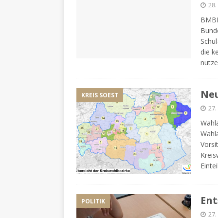
28.
BMBF 
Bunde
Schul
die k
nutze
Neu
KREIS SOEST
27.
Wahl
Wahla
Vorsi
Kreis
Einte
Ent
POLITIK
27.