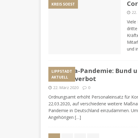
Cor
KREIS SOEST
22.
Viele
dritt
Kräft
Mitar
und i
Corona-Pandemie: Bund u
LIPPSTADT
Kontaktverbot
AKTUELL
22. März 2020
0
Ordnungsamt erhöht Personaleinsatz für Ko
22.03.2020, auf verschiedene weitere Maßna
Pandemie in Deutschland einzudämmen. Um 
Angehörigen
[…]