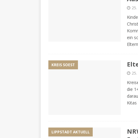
25.
Kinde
Chris
Kommu
ein s
Elter
Elt
KREIS SOEST
25.
Kreis
die 1
darau
Kitas
NRW
LIPPSTADT AKTUELL