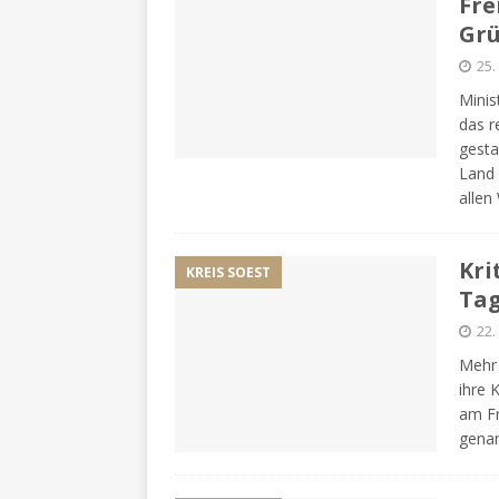
Fre
Grü
25.
Minis
das r
gesta
Land 
allen
Kri
KREIS SOEST
Tag
22.
Mehr 
ihre 
am Fr
genan