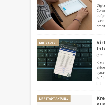
Digit
Coron
aufgr
Bund 
erhal
Vir
KREIS SOEST
Inf
25.
Kreis
aktue
dynam
Auf d
[…]
Kre
LIPPSTADT AKTUELL
Aus