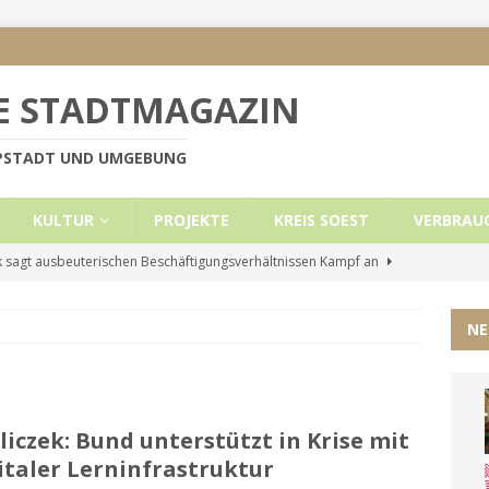
E STADTMAGAZIN
PPSTADT UND UMGEBUNG
KULTUR
PROJEKTE
KREIS SOEST
VERBRAU
 sagt ausbeuterischen Beschäftigungsverhältnissen Kampf an
NE
e Mietobergrenzen für Leistungsempfänger
KREIS SOEST
ützt: Reden im Bundestag vom 13.11.24
UNCATEGORIZED
ritt der Stadt Lippstadt nach Cyberangriff wieder online
liczek: Bund unterstützt in Krise mit
italer Lerninfrastruktur
liche Mitteilung der Landrätin
KREIS SOEST