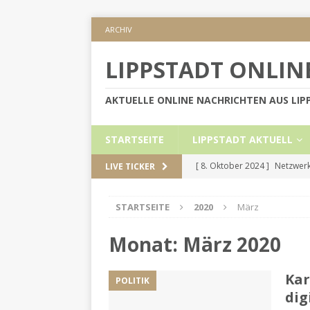
ARCHIV
LIPPSTADT ONLIN
AKTUELLE ONLINE NACHRICHTEN AUS LI
STARTSEITE
LIPPSTADT AKTUELL
[ 8. Oktober 2024 ]
Netzwerk
LIVE TICKER
KREIS SOEST
STARTSEITE
2020
März
[ 5. September 2024 ]
Höher
[ 2. September 2024 ]
Gesch
Monat:
März 2020
[ 30. Mai 2024 ]
Internetauft
Kar
POLITIK
LIPPSTADT AKTUELL
dig
[ 1. November 2024 ]
Persön