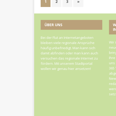
1
2
3
»
ÜBER UNS
W
I
Bei der Flut an Internetangeboten
Wir 
bleiben viele regionale Ansprüche
neue
häufig unbefriedigt. Man kann sich
brin
damit abfinden oder man kann auch
Ihre
versuchen das regionale Internet zu
uns 
fördern. Mit unserem Stadtportal
365 
wollen wir genau hier ansetzen!
abge
News
reda
werd
set