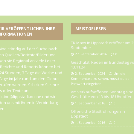
IR VERÖFFENTLICHEN IHRE
MEISTGELESEN
NFORMATIONEN
TK Maxx in Lippstadt eröffnet am 2
September
sind ständig auf der Suche nach
27. September 2016
0
n Quellen/Berichte/Bilder und
gen sie Regional an viele Leser.
Geschützt: Reden im Bundestag v
 Berichte und Reports können bei
13.11.24
24 Stunden, 7 Tage die Woche und
2. September 2024
Um die
Tage im Jahr rund um den Globus
Kommentare zu sehen, musst du dein
Passwort eingeben.
rufen werden. Schicken Sie Ihre
 oder Texte an:
Am verkaufsoffenen Sonntag sind 
ktion@lippstadt.online und wir
Geschäfte von 13 bis 18 Uhr offen
en uns mit Ihnen in Verbindung
1. September 2016
0
zen
Öffentliche Stadtführungen in
Lippstadt
1. September 2016
0