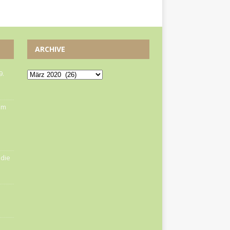
ARCHIVE
9.
om
die