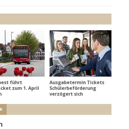
oest führt
Ausgabetermin Tickets
icket zum 1. April
Schülerbeförderung
n
verzögert sich
R
n