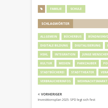
FAMILIE
SCHULE
SCHLAGWÖRTER
ALLGEMEIN
BÜCHERBUS
BÜNDNIS90/
DIGITALE BILDUNG
DIGITALISIERUNG
HSHL
INTEGRATION
JUNGE MENSCHE
KULTUR
MEDIEN
PARKZAUBER
PO
STADTBÜCHEREI
STADTTHEATER
VER
VERBRAUCHERINFOS
WEIHNACHTSMARKT
VORHERIGER
Investitionsplan 2025: SPD legt sich fest