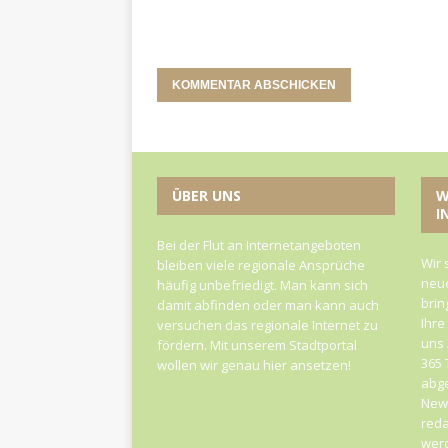
ÜBER UNS
W
I
Bei der Flut an Internetangeboten
Wir 
bleiben viele regionale Ansprüche
neue
häufig unbefriedigt. Man kann sich
brin
damit abfinden oder man kann auch
Ihre
versuchen das regionale Internet zu
uns 
fördern. Mit unserem Stadtportal
365 
wollen wir genau hier ansetzen!
abge
News
reda
werd