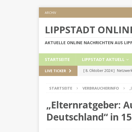
ARCHIV
LIPPSTADT ONLIN
AKTUELLE ONLINE NACHRICHTEN AUS LI
STARTSEITE
LIPPSTADT AKTUELL
[ 8. Oktober 2024 ]
Netzwerk
LIVE TICKER
KREIS SOEST
STARTSEITE
VERBRAUCHERINFO
„
[ 5. September 2024 ]
Höher
[ 2. September 2024 ]
Gesch
„Elternratgeber: A
[ 30. Mai 2024 ]
Internetauft
Deutschland“ in 1
LIPPSTADT AKTUELL
[ 1. November 2024 ]
Persön