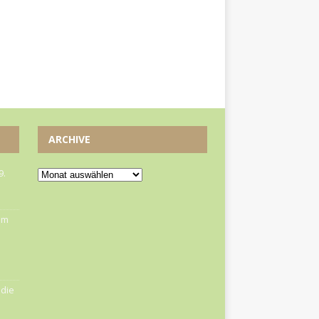
ARCHIVE
9.
om
die