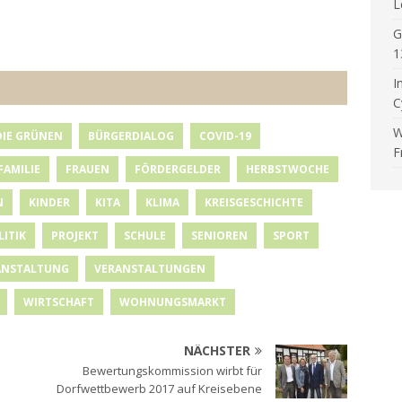
L
G
1
I
C
W
DIE GRÜNEN
BÜRGERDIALOG
COVID-19
F
FAMILIE
FRAUEN
FÖRDERGELDER
HERBSTWOCHE
N
KINDER
KITA
KLIMA
KREISGESCHICHTE
LITIK
PROJEKT
SCHULE
SENIOREN
SPORT
ANSTALTUNG
VERANSTALTUNGEN
WIRTSCHAFT
WOHNUNGSMARKT
NÄCHSTER
Bewertungskommission wirbt für
Dorfwettbewerb 2017 auf Kreisebene