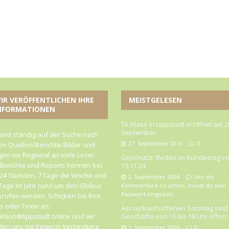
IR VERÖFFENTLICHEN IHRE
MEISTGELESEN
NFORMATIONEN
TK Maxx in Lippstadt eröffnet am 2
September
sind ständig auf der Suche nach
27. September 2016
0
n Quellen/Berichte/Bilder und
gen sie Regional an viele Leser.
Geschützt: Reden im Bundestag v
 Berichte und Reports können bei
13.11.24
24 Stunden, 7 Tage die Woche und
2. September 2024
Um die
Tage im Jahr rund um den Globus
Kommentare zu sehen, musst du dein
Passwort eingeben.
rufen werden. Schicken Sie Ihre
 oder Texte an:
Am verkaufsoffenen Sonntag sind 
ktion@lippstadt.online und wir
Geschäfte von 13 bis 18 Uhr offen
en uns mit Ihnen in Verbindung
1. September 2016
0