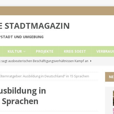
E STADTMAGAZIN
PPSTADT UND UMGEBUNG
KULTUR
PROJEKTE
KREIS SOEST
VERBRAU
 sagt ausbeuterischen Beschäftigungsverhältnissen Kampf an
Elternratgeber: Ausbildung in Deutschland“ in 15 Sprachen
NE
e Mietobergrenzen für Leistungsempfänger
KREIS SOEST
ützt: Reden im Bundestag vom 13.11.24
UNCATEGORIZED
usbildung in
ritt der Stadt Lippstadt nach Cyberangriff wieder online
5 Sprachen
liche Mitteilung der Landrätin
KREIS SOEST