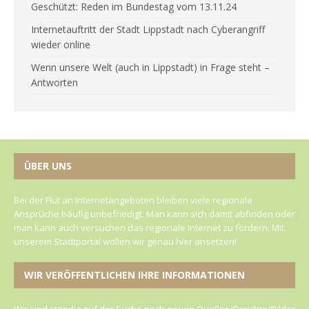
Geschützt: Reden im Bundestag vom 13.11.24
Internetauftritt der Stadt Lippstadt nach Cyberangriff
wieder online
Wenn unsere Welt (auch in Lippstadt) in Frage steht –
Antworten
ÜBER UNS
Bei der Flut an Internetangeboten bleiben viele regionale
Ansprüche häufig unbefriedigt. Man kann sich damit abfinden oder
man kann auch versuchen das regionale Internet zu fördern. Mit
unserem Stadtportal wollen wir genau hier ansetzen!
WIR VERÖFFENTLICHEN IHRE INFORMATIONEN