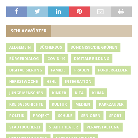
SCHLAGWÖRTER
ALLGEMEIN
BÜCHERBUS
BÜNDNIS90/DIE GRÜNEN
BÜRGERDIALOG
COVID-19
DIGITALE BILDUNG
DIGITALISIERUNG
FAMILIE
FRAUEN
FÖRDERGELDER
HERBSTWOCHE
HSHL
INTEGRATION
JUNGE MENSCHEN
KINDER
KITA
KLIMA
KREISGESCHICHTE
KULTUR
MEDIEN
PARKZAUBER
POLITIK
PROJEKT
SCHULE
SENIOREN
SPORT
STADTBÜCHEREI
STADTTHEATER
VERANSTALTUNG