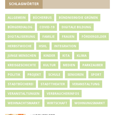
SCHLAGWÖRTER
ALLGEMEIN
BÜCHERBUS
BÜNDNIS90/DIE GRÜNEN
BÜRGERDIALOG
COVID-19
DIGITALE BILDUNG
DIGITALISIERUNG
FAMILIE
FRAUEN
FÖRDERGELDER
HERBSTWOCHE
HSHL
INTEGRATION
JUNGE MENSCHEN
KINDER
KITA
KLIMA
KREISGESCHICHTE
KULTUR
MEDIEN
PARKZAUBER
POLITIK
PROJEKT
SCHULE
SENIOREN
SPORT
STADTBÜCHEREI
STADTTHEATER
VERANSTALTUNG
VERANSTALTUNGEN
VERBRAUCHERINFOS
WEIHNACHTSMARKT
WIRTSCHAFT
WOHNUNGSMARKT