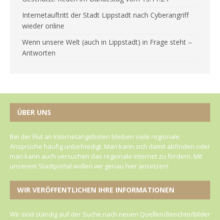
Internetauftritt der Stadt Lippstadt nach Cyberangriff
wieder online
Wenn unsere Welt (auch in Lippstadt) in Frage steht –
Antworten
ÜBER UNS
Bei der Flut an Internetangeboten bleiben viele regionale
Ansprüche häufig unbefriedigt. Man kann sich damit abfinden oder
man kann auch versuchen das regionale Internet zu fördern. Mit
unserem Stadtportal wollen wir genau hier ansetzen!
WIR VERÖFFENTLICHEN IHRE INFORMATIONEN
Wir sind ständig auf der Suche nach neuen Quellen/Berichte/Bilder