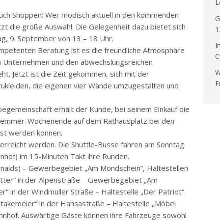
L
 auch Shoppen: Wer modisch aktuell in den kommenden
G
zt die große Auswahl. Die Gelegenheit dazu bietet sich
1
g, 9. September von 13 – 18 Uhr.
I
mpetenten Beratung ist es die freundliche Atmosphäre
C
ten Unternehmen und den abwechslungsreichen
W
t. Jetzt ist die Zeit gekommen, sich mit der
F
kleiden, die eigenen vier Wände umzugestalten und
begemeinschaft erhält der Kunde, bei seinem Einkauf die
chlemmer-Wochenende auf dem Rathausplatz bei den
öst werden können.
 erreicht werden. Die Shuttle-Busse fahren am Sonntag
hnhof) im 15-Minuten Takt ihre Runden.
onalds) – Gewerbegebiet „Am Mondschein“, Haltestellen
Rotter“ in der Alpenstraße – Gewerbegebiet „Am
r“ in der Windmüller Straße – Haltestelle „Der Patriot“
Stakemeier“ in der Hansastraße – Haltestelle „Möbel
ahnhof. Auswärtige Gäste können ihre Fahrzeuge sowohl