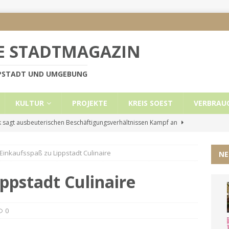
E STADTMAGAZIN
PPSTADT UND UMGEBUNG
KULTUR
PROJEKTE
KREIS SOEST
VERBRAU
 sagt ausbeuterischen Beschäftigungsverhältnissen Kampf an
Einkaufsspaß zu Lippstadt Culinaire
NE
e Mietobergrenzen für Leistungsempfänger
KREIS SOEST
ützt: Reden im Bundestag vom 13.11.24
UNCATEGORIZED
ppstadt Culinaire
ritt der Stadt Lippstadt nach Cyberangriff wieder online
0
liche Mitteilung der Landrätin
KREIS SOEST