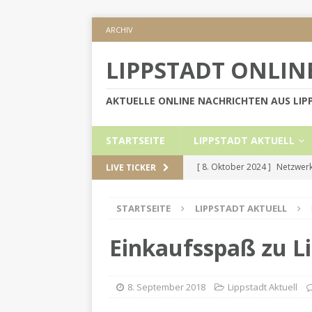
ARCHIV
LIPPSTADT ONLIN
AKTUELLE ONLINE NACHRICHTEN AUS LI
STARTSEITE
LIPPSTADT AKTUELL
[ 8. Oktober 2024 ]
Netzwerk
LIVE TICKER
KREIS SOEST
STARTSEITE
LIPPSTADT AKTUELL
[ 5. September 2024 ]
Höher
[ 2. September 2024 ]
Gesch
Einkaufsspaß zu Li
[ 30. Mai 2024 ]
Internetauft
LIPPSTADT AKTUELL
8. September 2018
Lippstadt Aktuell
[ 1. November 2024 ]
Persön