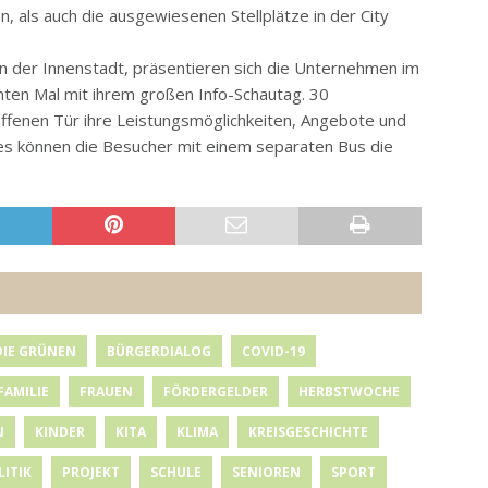
, als auch die ausgewiesenen Stellplätze in der City
 der Innenstadt, präsentieren sich die Unternehmen im
n Mal mit ihrem großen Info-Schautag. 30
fenen Tür ihre Leistungsmöglichkeiten, Angebote und
s können die Besucher mit einem separaten Bus die
DIE GRÜNEN
BÜRGERDIALOG
COVID-19
FAMILIE
FRAUEN
FÖRDERGELDER
HERBSTWOCHE
N
KINDER
KITA
KLIMA
KREISGESCHICHTE
LITIK
PROJEKT
SCHULE
SENIOREN
SPORT