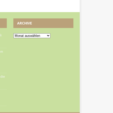
ARCHIVE
9.
om
die