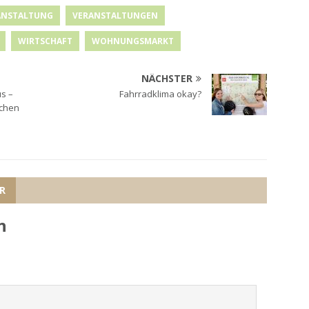
ANSTALTUNG
VERANSTALTUNGEN
WIRTSCHAFT
WOHNUNGSMARKT
NÄCHSTER
s –
Fahrradklima okay?
achen
R
n