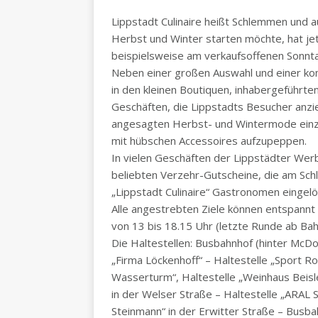
Lippstadt Culinaire heißt Schlemmen und
Herbst und Winter starten möchte, hat jet
beispielsweise am verkaufsoffenen Sonnta
Neben einer großen Auswahl und einer ko
in den kleinen Boutiquen, inhabergeführ
Geschäften, die Lippstadts Besucher anzieh
angesagten Herbst- und Wintermode einzu
mit hübschen Accessoires aufzupeppen.
In vielen Geschäften der Lippstädter Wer
beliebten Verzehr-Gutscheine, die am S
„Lippstadt Culinaire“ Gastronomen eingel
Alle angestrebten Ziele können entspannt
von 13 bis 18.15 Uhr (letzte Runde ab Ba
Die Haltestellen: Busbahnhof (hinter McD
„Firma Löckenhoff“ – Haltestelle „Sport 
Wasserturm“, Haltestelle „Weinhaus Beisle
in der Welser Straße – Haltestelle „ARAL 
Steinmann“ in der Erwitter Straße – Busb