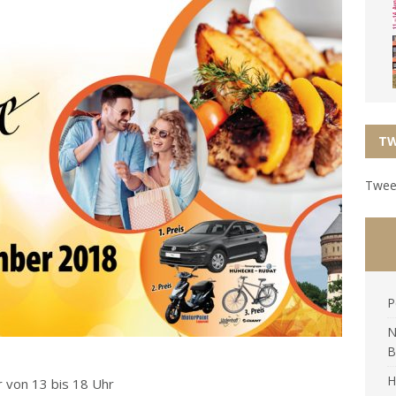
TW
Tweet
P
N
B
H
 von 13 bis 18 Uhr