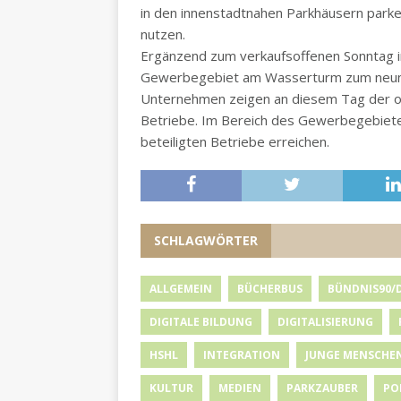
in den innenstadtnahen Parkhäusern parken
nutzen.
Ergänzend zum verkaufsoffenen Sonntag in
Gewerbegebiet am Wasserturm zum neunte
Unternehmen zeigen an diesem Tag der of
Betriebe. Im Bereich des Gewerbegebiete
beteiligten Betriebe erreichen.
SCHLAGWÖRTER
ALLGEMEIN
BÜCHERBUS
BÜNDNIS90/
DIGITALE BILDUNG
DIGITALISIERUNG
HSHL
INTEGRATION
JUNGE MENSCHE
KULTUR
MEDIEN
PARKZAUBER
PO