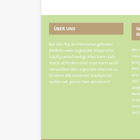
ÜBER UNS
W
I
Bei der Flut an Internetangeboten
Wir 
bleiben viele regionale Ansprüche
neue
häufig unbefriedigt. Man kann sich
brin
damit abfinden oder man kann auch
Ihre
versuchen das regionale Internet zu
uns 
fördern. Mit unserem Stadtportal
365 
wollen wir genau hier ansetzen!
abge
News
reda
werd
set