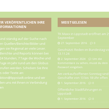
IR VERÖFFENTLICHEN IHRE
MEISTGELESEN
NFORMATIONEN
TK Maxx in Lippstadt eröffnet am 2
September
sind ständig auf der Suche nach
27. September 2016
0
n Quellen/Berichte/Bilder und
gen sie Regional an viele Leser.
Geschützt: Reden im Bundestag v
 Berichte und Reports können bei
13.11.24
24 Stunden, 7 Tage die Woche und
2. September 2024
Um die
Tage im Jahr rund um den Globus
Kommentare zu sehen, musst du dein
Passwort eingeben.
rufen werden. Schicken Sie Ihre
 oder Texte an:
Am verkaufsoffenen Sonntag sind 
ktion@lippstadt.online und wir
Geschäfte von 13 bis 18 Uhr offen
en uns mit Ihnen in Verbindung
1. September 2016
0
zen
Öffentliche Stadtführungen in
Lippstadt
1. September 2016
0