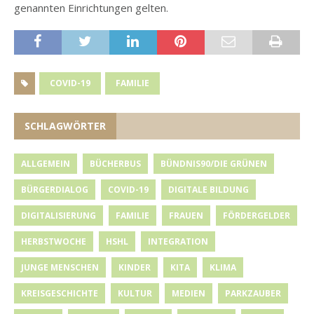
genannten Einrichtungen gelten.
COVID-19
FAMILIE
SCHLAGWÖRTER
ALLGEMEIN
BÜCHERBUS
BÜNDNIS90/DIE GRÜNEN
BÜRGERDIALOG
COVID-19
DIGITALE BILDUNG
DIGITALISIERUNG
FAMILIE
FRAUEN
FÖRDERGELDER
HERBSTWOCHE
HSHL
INTEGRATION
JUNGE MENSCHEN
KINDER
KITA
KLIMA
KREISGESCHICHTE
KULTUR
MEDIEN
PARKZAUBER