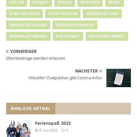
POLITIK
PROJEKT
SCHULE
SENIOREN
SPORT
STADTBÜCHEREI
STADTTHEATER
VERANSTALTUNG
VERANSTALTUNGEN
VERBRAUCHERINFOS
WEIHNACHTSMARKT
WIRTSCHAFT
WOHNUNGSMARKT
VORHERIGER
Elternbeiträge werden erlassen
NÄCHSTER
Virtueller Chatpartner gibt Corona-Infos
ÄHNLICHE ARTIKEL
Ferienspaß 2022
8. Juni 2022
0