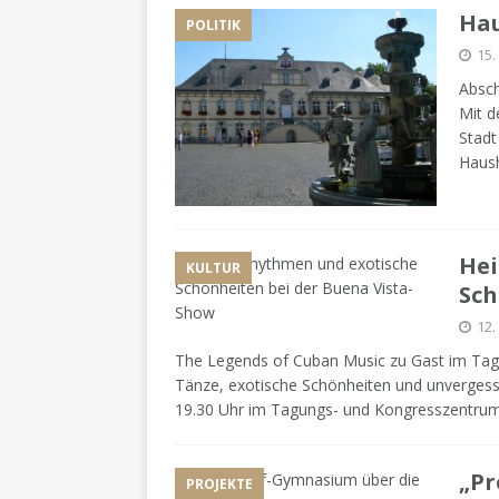
Hau
POLITIK
15
Absch
Mit d
Stadt
Haush
Hei
KULTUR
Sch
12
The Legends of Cuban Music zu Gast im Ta
Tänze, exotische Schönheiten und unverges
19.30 Uhr im Tagungs- und Kongresszentru
„Pr
PROJEKTE