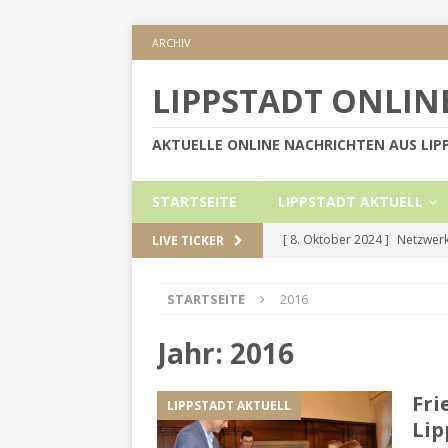
ARCHIV
LIPPSTADT ONLIN
AKTUELLE ONLINE NACHRICHTEN AUS LI
STARTSEITE
LIPPSTADT AKTUELL
[ 8. Oktober 2024 ]
Netzwerk
LIVE TICKER
KREIS SOEST
STARTSEITE
2016
[ 5. September 2024 ]
Höher
[ 2. September 2024 ]
Gesch
Jahr:
2016
[ 30. Mai 2024 ]
Internetauft
Fri
LIPPSTADT AKTUELL
LIPPSTADT AKTUELL
Lip
[ 1. November 2024 ]
Persön