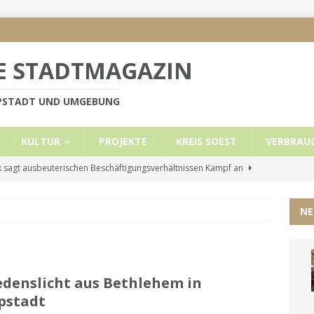
E STADTMAGAZIN
PPSTADT UND UMGEBUNG
KULTUR
PROJEKTE
KREIS SOEST
VERBRAU
 sagt ausbeuterischen Beschäftigungsverhältnissen Kampf an
NE
e Mietobergrenzen für Leistungsempfänger
KREIS SOEST
ützt: Reden im Bundestag vom 13.11.24
UNCATEGORIZED
ritt der Stadt Lippstadt nach Cyberangriff wieder online
edenslicht aus Bethlehem in
pstadt
liche Mitteilung der Landrätin
KREIS SOEST