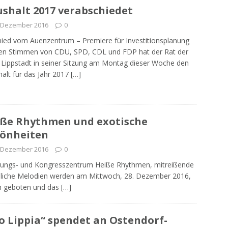
shalt 2017 verabschiedet
. Dezember 2016
0
ied vom Auenzentrum – Premiere für Investitionsplanung
en Stimmen von CDU, SPD, CDL und FDP hat der Rat der
 Lippstadt in seiner Sitzung am Montag dieser Woche den
alt für das Jahr 2017
[…]
ße Rhythmen und exotische
önheiten
. Dezember 2016
0
gungs- und Kongresszentrum Heiße Rhythmen, mitreißende
sliche Melodien werden am Mittwoch, 28. Dezember 2016,
m geboten und das
[…]
o Lippia“ spendet an Ostendorf-