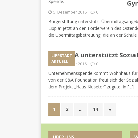
Gy
5. Dezember 2016
0
Bürgerstiftung unterstützt Übermittagsangeb
Lippia“ jetzt an den Förderverein des Osten
die Übermittagsbetreuung, die an der Schule 
C&A unterstützt Sozia
LIPPSTADT
AKTUELL
5. Dezember 2016
0
Unternehmensspende kommt Wohnhaus für Fr
von der C&A Foundation freut sich der Sozia
dem Projekt „Haus Klusetor“ zugute, in
[…]
1
2
…
14
»
ÜBER UNS
W