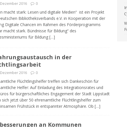
. Dezember 2016
0
I
n macht stark: Lesen und digitale Medien“ ist ein Projekt
C
eutschen Bibliotheksverbands e.V. in Kooperation mit der
W
ung Digitale Chancen im Rahmen des Förderprogramms
F
ur macht stark. Bündnisse für Bildung“ des
sministeriums für Bildung
[…]
ahrungsaustausch in der
chtlingsarbeit
. Dezember 2016
0
amtliche Flüchtlingshelfer treffen sich Dankeschön für
amtliche Helfer: Auf Einladung des Integrationsrates und
üros für bürgerschaftliches Engagement der Stadt Lippstadt
n sich jetzt über 50 ehrenamtliche Flüchtlingshelfer zum
insamen Frühstück in entspannter Atmosphäre. Ob
[…]
rbesserungen an Kommunen