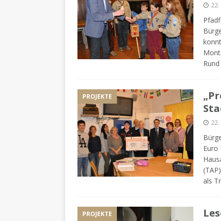
22
Pfadf
Bürge
konn
Monta
Rund 
„Pr
PROJEKTE
Sta
22
Bürge
Euro 
Hausa
(TAP)
als T
Les
PROJEKTE