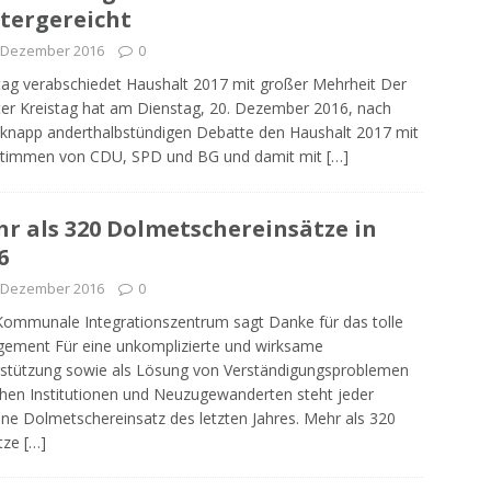
tergereicht
. Dezember 2016
0
tag verabschiedet Haushalt 2017 mit großer Mehrheit Der
er Kreistag hat am Dienstag, 20. Dezember 2016, nach
 knapp anderthalbstündigen Debatte den Haushalt 2017 mit
Stimmen von CDU, SPD und BG und damit mit
[…]
r als 320 Dolmetschereinsätze in
6
. Dezember 2016
0
ommunale Integrationszentrum sagt Danke für das tolle
ement Für eine unkomplizierte und wirksame
stützung sowie als Lösung von Verständigungsproblemen
hen Institutionen und Neuzugewanderten steht jeder
lne Dolmetschereinsatz des letzten Jahres. Mehr als 320
ätze
[…]