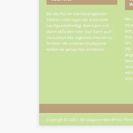
I
Bei der Flut an Internetangeboten
Wir 
bleiben viele regionale Ansprüche
neue
häufig unbefriedigt. Man kann sich
brin
damit abfinden oder man kann auch
Ihre
versuchen das regionale Internet zu
uns 
fördern. Mit unserem Stadtportal
365 
wollen wir genau hier ansetzen!
abge
News
reda
werd
set
Copyright © 2026 | MH Magazine WordPress The