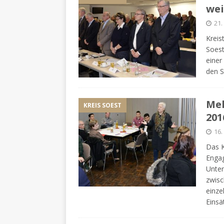
wei
21
Kreis
Soest
einer
den 
Meh
KREIS SOEST
201
16
Das K
Engag
Unter
zwisc
einze
Eins