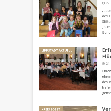
22
„Lese
des D
Stift
„Kult
Bunde
Erf
LIPPSTADT AKTUELL
Flü
21
Ehren
ehren
des B
trafe
geme
Ve
KREIS SOEST