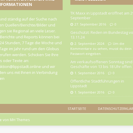
NFORMATIONEN
TK Maxx in Lippstadt eröffnet am 2
September
sind ständig auf der Suche nach
27. September 2016
0
n Quellen/Berichte/Bilder und
gen sie Regional an viele Leser.
Geschützt: Reden im Bundestag v
 Berichte und Reports können bei
13.11.24
24 Stunden, 7 Tage die Woche und
2. September 2024
Um die
Tage im Jahr rund um den Globus
Kommentare zu sehen, musst du dein
Passwort eingeben.
rufen werden. Schicken Sie Ihre
 oder Texte an:
Am verkaufsoffenen Sonntag sind 
ktion@lippstadt.online und wir
Geschäfte von 13 bis 18 Uhr offen
en uns mit Ihnen in Verbindung
1. September 2016
0
zen
Öffentliche Stadtführungen in
Lippstadt
1. September 2016
0
STARTSEITE
DATENSCHUTZERKLÄ
me von
MH Themes