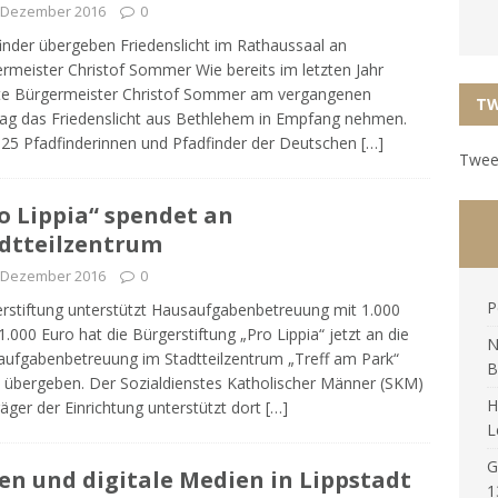
. Dezember 2016
0
inder übergeben Friedenslicht im Rathaussaal an
rmeister Christof Sommer Wie bereits im letzten Jahr
te Bürgermeister Christof Sommer am vergangenen
TW
g das Friedenslicht aus Bethlehem in Empfang nehmen.
25 Pfadfinderinnen und Pfadfinder der Deutschen
[…]
Tweet
o Lippia“ spendet an
dtteilzentrum
. Dezember 2016
0
P
rstiftung unterstützt Hausaufgabenbetreuung mit 1.000
1.000 Euro hat die Bürgerstiftung „Pro Lippia“ jetzt an die
N
ufgabenbetreuung im Stadtteilzentrum „Treff am Park“
B
 übergeben. Der Sozialdienstes Katholischer Männer (SKM)
H
räger der Einrichtung unterstützt dort
[…]
L
G
en und digitale Medien in Lippstadt
1