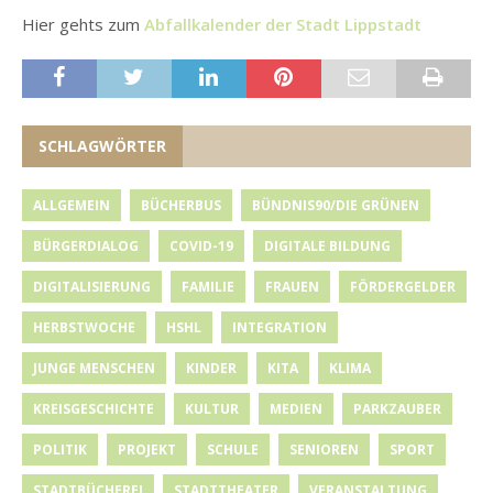
Hier gehts zum
Abfallkalender der Stadt Lippstadt
SCHLAGWÖRTER
ALLGEMEIN
BÜCHERBUS
BÜNDNIS90/DIE GRÜNEN
BÜRGERDIALOG
COVID-19
DIGITALE BILDUNG
DIGITALISIERUNG
FAMILIE
FRAUEN
FÖRDERGELDER
HERBSTWOCHE
HSHL
INTEGRATION
JUNGE MENSCHEN
KINDER
KITA
KLIMA
KREISGESCHICHTE
KULTUR
MEDIEN
PARKZAUBER
POLITIK
PROJEKT
SCHULE
SENIOREN
SPORT
STADTBÜCHEREI
STADTTHEATER
VERANSTALTUNG