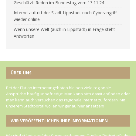
Geschützt: Reden im Bundestag vom 13.11.24
Internetauftritt der Stadt Lippstadt nach Cyberangriff
wieder online
Wenn unsere Welt (auch in Lippstadt) in Frage steht –
Antworten
ÜBER UNS
Bei der Flut an Internetangeboten bleiben viele regionale
Ansprüche häufig unbefriedigt. Man kann sich damit abfinden oder
man kann auch versuchen das regionale Internet zu fördern. Mit
unserem Stadtportal wollen wir genau hier ansetzen!
WIR VERÖFFENTLICHEN IHRE INFORMATIONEN
Wir sind ständig auf der Suche nach neuen Quellen/Berichte/Bilder