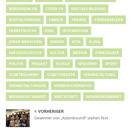
BÜRGERDIALOG
COVID-19
DIGITALE BILDUNG
DIGITALISIERUNG
FAMILIE
FRAUEN
FÖRDERGELDER
HERBSTWOCHE
HSHL
INTEGRATION
JUNGE MENSCHEN
KINDER
KITA
KLIMA
KREISGESCHICHTE
KULTUR
MEDIEN
PARKZAUBER
POLITIK
PROJEKT
SCHULE
SENIOREN
SPORT
STADTBÜCHEREI
STADTTHEATER
VERANSTALTUNG
VERANSTALTUNGEN
VERBRAUCHERINFOS
WEIHNACHTSMARKT
WIRTSCHAFT
WOHNUNGSMARKT
VORHERIGER
Gewinner von „Actionbound“ stehen fest