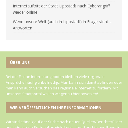
Internetauftritt der Stadt Lippstadt nach Cyberangriff
wieder online
Wenn unsere Welt (auch in Lippstadt) in Frage steht –
Antworten
ÜBER UNS
Bei der Flut an Internetangeboten bleiben viele regionale
Ansprüche häufig unbefriedigt. Man kann sich damit abfinden oder
man kann auch versuchen das regionale Internet zu fördern. Mit
unserem Stadtportal wollen wir genau hier ansetzen!
WIR VERÖFFENTLICHEN IHRE INFORMATIONEN
Wir sind ständig auf der Suche nach neuen Quellen/Berichte/Bilder
und bringen sie Regional an viele Leser. Ihre Berichte und Reports