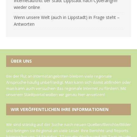
Internetauftritt der Stadt Lippstadt nach Cyberangriff
wieder online
Wenn unsere Welt (auch in Lippstadt) in Frage steht –
Antworten
ÜBER UNS
Bei der Flut an Internetangeboten bleiben viele regionale
Ansprüche häufig unbefriedigt. Man kann sich damit abfinden oder
man kann auch versuchen das regionale Internet zu fördern. Mit
unserem Stadtportal wollen wir genau hier ansetzen!
WIR VERÖFFENTLICHEN IHRE INFORMATIONEN
Wir sind ständig auf der Suche nach neuen Quellen/Berichte/Bilder
und bringen sie Regional an viele Leser. Ihre Berichte und Reports
können bei uns 24 Stunden, 7 Tage die Woche und 365 Tage im Jahr