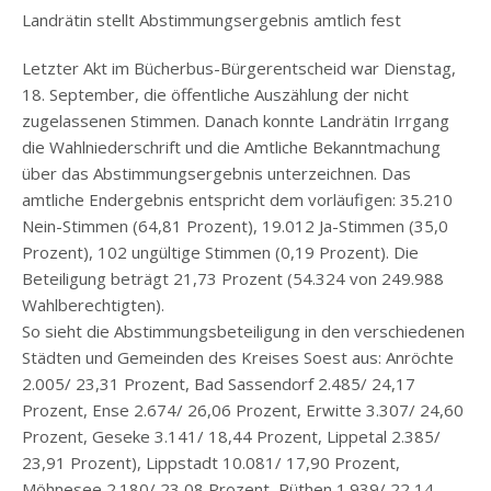
Landrätin stellt Abstimmungsergebnis amtlich fest
Letzter Akt im Bücherbus-Bürgerentscheid war Dienstag,
18. September, die öffentliche Auszählung der nicht
zugelassenen Stimmen. Danach konnte Landrätin Irrgang
die Wahlniederschrift und die Amtliche Bekanntmachung
über das Abstimmungsergebnis unterzeichnen. Das
amtliche Endergebnis entspricht dem vorläufigen: 35.210
Nein-Stimmen (64,81 Prozent), 19.012 Ja-Stimmen (35,0
Prozent), 102 ungültige Stimmen (0,19 Prozent). Die
Beteiligung beträgt 21,73 Prozent (54.324 von 249.988
Wahlberechtigten).
So sieht die Abstimmungsbeteiligung in den verschiedenen
Städten und Gemeinden des Kreises Soest aus: Anröchte
2.005/ 23,31 Prozent, Bad Sassendorf 2.485/ 24,17
Prozent, Ense 2.674/ 26,06 Prozent, Erwitte 3.307/ 24,60
Prozent, Geseke 3.141/ 18,44 Prozent, Lippetal 2.385/
23,91 Prozent), Lippstadt 10.081/ 17,90 Prozent,
Möhnesee 2.180/ 23,08 Prozent, Rüthen 1.939/ 22,14