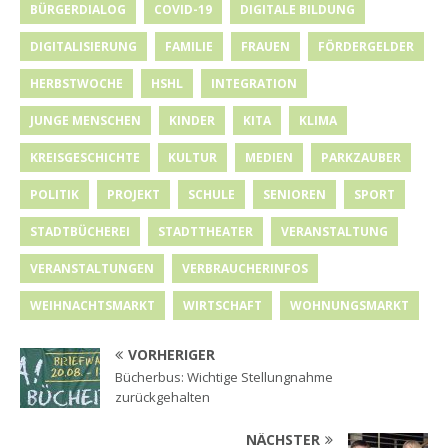
BÜRGERDIALOG
COVID-19
DIGITALE BILDUNG
DIGITALISIERUNG
FAMILIE
FRAUEN
FÖRDERGELDER
HERBSTWOCHE
HSHL
INTEGRATION
JUNGE MENSCHEN
KINDER
KITA
KLIMA
KREISGESCHICHTE
KULTUR
MEDIEN
PARKZAUBER
POLITIK
PROJEKT
SCHULE
SENIOREN
SPORT
STADTBÜCHEREI
STADTTHEATER
VERANSTALTUNG
VERANSTALTUNGEN
VERBRAUCHERINFOS
WEIHNACHTSMARKT
WIRTSCHAFT
WOHNUNGSMARKT
VORHERIGER
Bücherbus: Wichtige Stellungnahme
zurückgehalten
NÄCHSTER