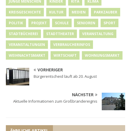
JUNGE MENSCHEN
KINDER
KITA
KLIMA
KREISGESCHICHTE
KULTUR
MEDIEN
PARKZAUBER
POLITIK
PROJEKT
SCHULE
SENIOREN
SPORT
STADTBÜCHEREI
STADTTHEATER
VERANSTALTUNG
VERANSTALTUNGEN
VERBRAUCHERINFOS
WEIHNACHTSMARKT
WIRTSCHAFT
WOHNUNGSMARKT
VORHERIGER
Bürgerentscheid läuft ab 20. August
NÄCHSTER
Aktuelle Informationen zum Großbrandereignis
ÄHNLICHE ARTIKEL