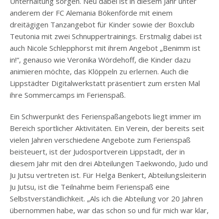
Unterhaltung sorgen. Neu dabei ist in diesem Jahr unter
anderem der FC Alemania Bökenförde mit einem
dreitägigen Tanzangebot für Kinder sowie der Boxclub
Teutonia mit zwei Schnuppertrainings. Erstmalig dabei ist
auch Nicole Schlepphorst mit ihrem Angebot „Benimm ist
in!“, genauso wie Veronika Wördehoff, die Kinder dazu
animieren möchte, das Klöppeln zu erlernen. Auch die
Lippstädter Digitalwerkstatt präsentiert zum ersten Mal
ihre Sommercamps im Ferienspaß.
Ein Schwerpunkt des Ferienspaßangebots liegt immer im
Bereich sportlicher Aktivitäten. Ein Verein, der bereits seit
vielen Jahren verschiedene Angebote zum Ferienspaß
beisteuert, ist der Judosportverein Lippstadt, der in
diesem Jahr mit den drei Abteilungen Taekwondo, Judo und
Ju Jutsu vertreten ist. Für Helga Benkert, Abteilungsleiterin
Ju Jutsu, ist die Teilnahme beim Ferienspaß eine
Selbstverständlichkeit. „Als ich die Abteilung vor 20 Jahren
übernommen habe, war das schon so und für mich war klar,