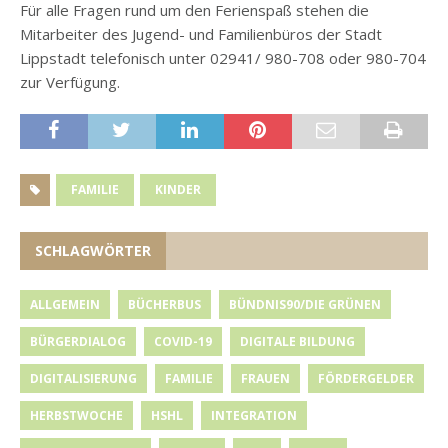
Für alle Fragen rund um den Ferienspaß stehen die
Mitarbeiter des Jugend- und Familienbüros der Stadt
Lippstadt telefonisch unter 02941/ 980-708 oder 980-704
zur Verfügung.
FAMILIE
KINDER
SCHLAGWÖRTER
ALLGEMEIN
BÜCHERBUS
BÜNDNIS90/DIE GRÜNEN
BÜRGERDIALOG
COVID-19
DIGITALE BILDUNG
DIGITALISIERUNG
FAMILIE
FRAUEN
FÖRDERGELDER
HERBSTWOCHE
HSHL
INTEGRATION