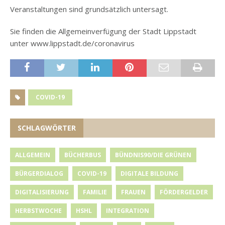
Veranstaltungen sind grundsätzlich untersagt.
Sie finden die Allgemeinverfügung der Stadt Lippstadt
unter www.lippstadt.de/coronavirus
COVID-19
SCHLAGWÖRTER
ALLGEMEIN
BÜCHERBUS
BÜNDNIS90/DIE GRÜNEN
BÜRGERDIALOG
COVID-19
DIGITALE BILDUNG
DIGITALISIERUNG
FAMILIE
FRAUEN
FÖRDERGELDER
HERBSTWOCHE
HSHL
INTEGRATION