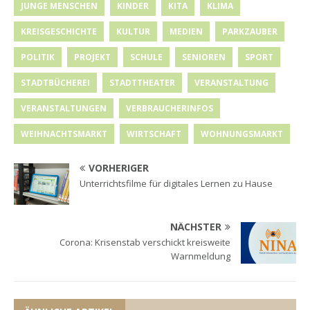
JUNGE MENSCHEN
KINDER
KITA
KLIMA
KREISGESCHICHTE
KULTUR
MEDIEN
PARKZAUBER
POLITIK
PROJEKT
SCHULE
SENIOREN
SPORT
STADTBÜCHEREI
STADTTHEATER
VERANSTALTUNG
VERANSTALTUNGEN
VERBRAUCHERINFOS
WEIHNACHTSMARKT
WIRTSCHAFT
WOHNUNGSMARKT
VORHERIGER
Unterrichtsfilme für digitales Lernen zu Hause
NÄCHSTER
Corona: Krisenstab verschickt kreisweite
Warnmeldung