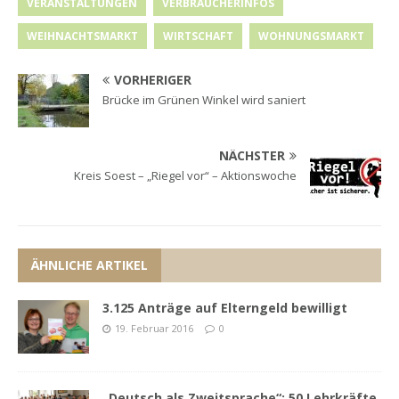
VERANSTALTUNGEN
VERBRAUCHERINFOS
WEIHNACHTSMARKT
WIRTSCHAFT
WOHNUNGSMARKT
VORHERIGER
Brücke im Grünen Winkel wird saniert
NÄCHSTER
Kreis Soest – „Riegel vor“ – Aktionswoche
ÄHNLICHE ARTIKEL
3.125 Anträge auf Elterngeld bewilligt
19. Februar 2016
0
„Deutsch als Zweitsprache“: 50 Lehrkräfte