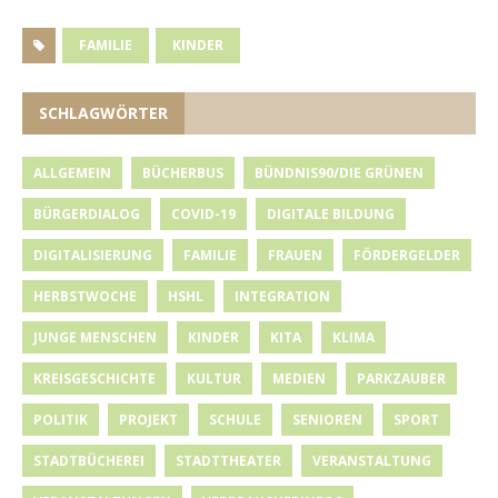
FAMILIE
KINDER
SCHLAGWÖRTER
ALLGEMEIN
BÜCHERBUS
BÜNDNIS90/DIE GRÜNEN
BÜRGERDIALOG
COVID-19
DIGITALE BILDUNG
DIGITALISIERUNG
FAMILIE
FRAUEN
FÖRDERGELDER
HERBSTWOCHE
HSHL
INTEGRATION
JUNGE MENSCHEN
KINDER
KITA
KLIMA
KREISGESCHICHTE
KULTUR
MEDIEN
PARKZAUBER
POLITIK
PROJEKT
SCHULE
SENIOREN
SPORT
STADTBÜCHEREI
STADTTHEATER
VERANSTALTUNG