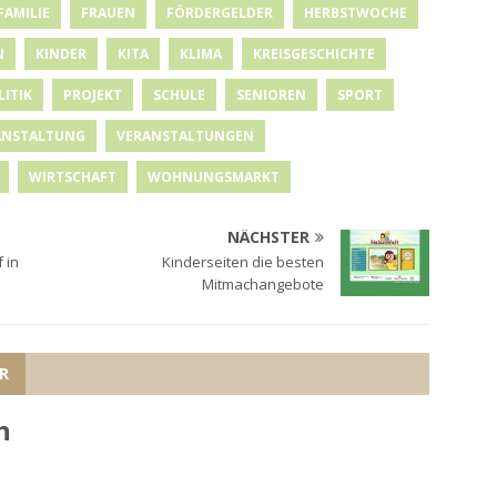
FAMILIE
FRAUEN
FÖRDERGELDER
HERBSTWOCHE
N
KINDER
KITA
KLIMA
KREISGESCHICHTE
LITIK
PROJEKT
SCHULE
SENIOREN
SPORT
ANSTALTUNG
VERANSTALTUNGEN
WIRTSCHAFT
WOHNUNGSMARKT
NÄCHSTER
 in
Kinderseiten die besten
Mitmachangebote
R
n