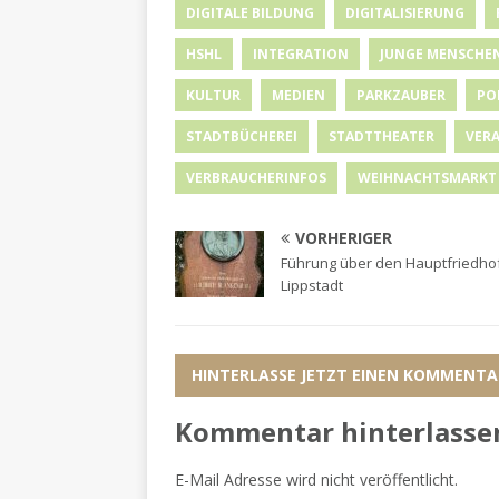
DIGITALE BILDUNG
DIGITALISIERUNG
HSHL
INTEGRATION
JUNGE MENSCHE
KULTUR
MEDIEN
PARKZAUBER
PO
STADTBÜCHEREI
STADTTHEATER
VER
VERBRAUCHERINFOS
WEIHNACHTSMARKT
VORHERIGER
Führung über den Hauptfriedhof
Lippstadt
HINTERLASSE JETZT EINEN KOMMENTA
Kommentar hinterlasse
E-Mail Adresse wird nicht veröffentlicht.