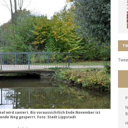
TW
Tweet
P
N
el wird saniert. Bis voraussichtlich Ende November ist
B
fende Weg gesperrt. Foto: Stadt Lippstadt
H