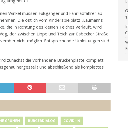
ag umgeleitet
L
G
nen Winkel müssen Fußgänger und Fahrradfahrer ab
1
nehmen. Die östlich vom Kinderspielplatz „Laumanns
I
, die in Richtung des kleinen Teiches verläuft, wird
C
 Weg, der zwischen Lippe und Teich zur Esbecker Straße
 November nicht möglich. Entsprechende Umleitungen sind
W
F
 wird zunächst die vorhandene Brückenplatte komplett
sgenau hergestellt und abschließend als komplettes
DIE GRÜNEN
BÜRGERDIALOG
COVID-19