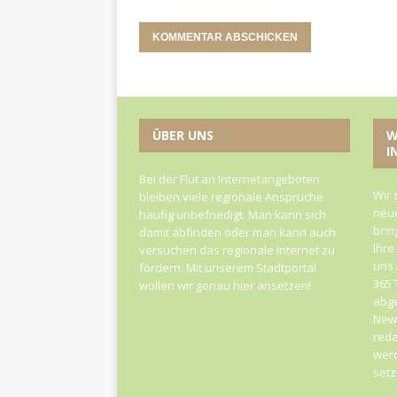
ÜBER UNS
W
I
Bei der Flut an Internetangeboten
Wir 
bleiben viele regionale Ansprüche
neue
häufig unbefriedigt. Man kann sich
brin
damit abfinden oder man kann auch
Ihre
versuchen das regionale Internet zu
uns 
fördern. Mit unserem Stadtportal
365 
wollen wir genau hier ansetzen!
abge
News
reda
werd
set