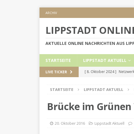
ARCHIV
LIPPSTADT ONLIN
AKTUELLE ONLINE NACHRICHTEN AUS LI
STARTSEITE
LIPPSTADT AKTUELL
[ 8. Oktober 2024 ]
Netzwerk
LIVE TICKER
KREIS SOEST
STARTSEITE
LIPPSTADT AKTUELL
[ 5. September 2024 ]
Höher
[ 2. September 2024 ]
Gesch
Brücke im Grünen 
[ 30. Mai 2024 ]
Internetauft
LIPPSTADT AKTUELL
20. Oktober 2016
Lippstadt Aktuell
[ 1. November 2024 ]
Persön