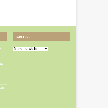
ARCHIVE
9.
om
die