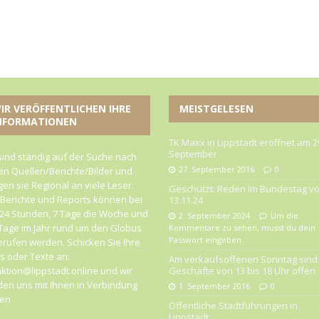
IR VERÖFFENTLICHEN IHRE
MEISTGELESEN
NFORMATIONEN
TK Maxx in Lippstadt eröffnet am 2
September
sind ständig auf der Suche nach
27. September 2016
0
n Quellen/Berichte/Bilder und
gen sie Regional an viele Leser.
Geschützt: Reden im Bundestag v
 Berichte und Reports können bei
13.11.24
24 Stunden, 7 Tage die Woche und
2. September 2024
Um die
Tage im Jahr rund um den Globus
Kommentare zu sehen, musst du dein
Passwort eingeben.
rufen werden. Schicken Sie Ihre
 oder Texte an:
Am verkaufsoffenen Sonntag sind 
ktion@lippstadt.online und wir
Geschäfte von 13 bis 18 Uhr offen
en uns mit Ihnen in Verbindung
1. September 2016
0
zen
Öffentliche Stadtführungen in
Lippstadt