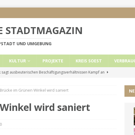
E STADTMAGAZIN
PPSTADT UND UMGEBUNG
KULTUR
PROJEKTE
KREIS SOEST
VERBRAU
 sagt ausbeuterischen Beschäftigungsverhältnissen Kampf an
Brücke im Grünen Winkel wird saniert
NE
e Mietobergrenzen für Leistungsempfänger
KREIS SOEST
ützt: Reden im Bundestag vom 13.11.24
UNCATEGORIZED
Winkel wird saniert
ritt der Stadt Lippstadt nach Cyberangriff wieder online
0
liche Mitteilung der Landrätin
KREIS SOEST