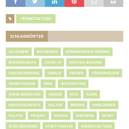
VERANSTALTUNG
SCHLAGWÖRTER
ALLGEMEIN
BÜCHERBUS
BÜNDNIS90/DIE GRÜNEN
BÜRGERDIALOG
COVID-19
DIGITALE BILDUNG
DIGITALISIERUNG
FAMILIE
FRAUEN
FÖRDERGELDER
HERBSTWOCHE
HSHL
INTEGRATION
JUNGE MENSCHEN
KINDER
KITA
KLIMA
KREISGESCHICHTE
KULTUR
MEDIEN
PARKZAUBER
POLITIK
PROJEKT
SCHULE
SENIOREN
SPORT
STADTBÜCHEREI
STADTTHEATER
VERANSTALTUNG