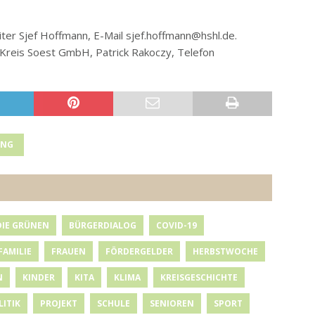
ter Sjef Hoffmann, E-Mail sjef.hoffmann@hshl.de.
Kreis Soest GmbH, Patrick Rakoczy, Telefon
UNG
DIE GRÜNEN
BÜRGERDIALOG
COVID-19
FAMILIE
FRAUEN
FÖRDERGELDER
HERBSTWOCHE
N
KINDER
KITA
KLIMA
KREISGESCHICHTE
LITIK
PROJEKT
SCHULE
SENIOREN
SPORT