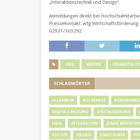
„Interaktionstechnik und Design“.
Anmeldungen direkt bei Hochschulmitarbei
Pressekontakt: wfg Wirtschaftsförderung 
02921/303292
HSHL
MEDIEN
VERANSTALT
SCHLAGWÖRTER
ALLGEMEIN
BÜCHERBUS
BÜNDNIS90/
DIGITALE BILDUNG
DIGITALISIERUNG
HSHL
INTEGRATION
JUNGE MENSCHE
KULTUR
MEDIEN
PARKZAUBER
PO