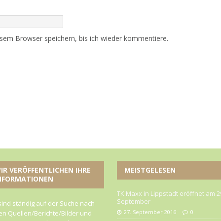
sem Browser speichern, bis ich wieder kommentiere.
IR VERÖFFENTLICHEN IHRE
MEISTGELESEN
NFORMATIONEN
TK Maxx in Lippstadt eröffnet am 2
September
sind ständig auf der Suche nach
27. September 2016
0
n Quellen/Berichte/Bilder und