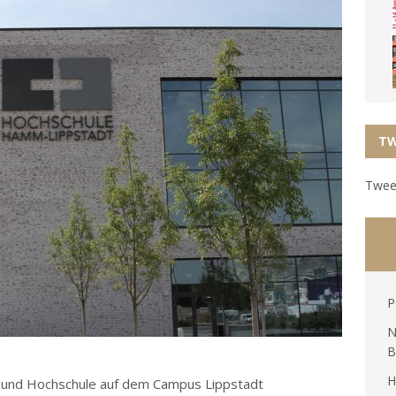
TW
Tweet
P
N
B
H
di und Hochschule auf dem Campus Lippstadt