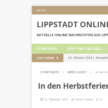
ARCHIV
LIPPSTADT ONLIN
AKTUELLE ONLINE NACHRICHTEN AUS LI
STARTSEITE
LIPPSTADT AKTUELL
[ 8. Oktober 2024 ]
Netzwerk
LIVE TICKER
KREIS SOEST
STARTSEITE
KREIS SOEST
In den H
[ 5. September 2024 ]
Höher
[ 2. September 2024 ]
Gesch
In den Herbstferie
[ 30. Mai 2024 ]
Internetauft
LIPPSTADT AKTUELL
21. Oktober 2017
Kreis Soest
0
[ 1. November 2024 ]
Persön