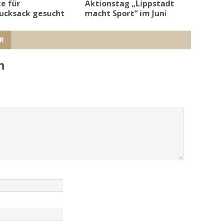
e für
Aktionstag „Lippstadt
rucksack gesucht
macht Sport“ im Juni
R
n