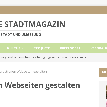
E STADTMAGAZIN
PPSTADT UND UMGEBUNG
KULTUR
PROJEKTE
KREIS SOEST
VERBRAU
 sagt ausbeuterischen Beschäftigungsverhältnissen Kampf an
erbstferien Webseiten gestalten
NE
e Mietobergrenzen für Leistungsempfänger
KREIS SOEST
ützt: Reden im Bundestag vom 13.11.24
UNCATEGORIZED
n Webseiten gestalten
ritt der Stadt Lippstadt nach Cyberangriff wieder online
liche Mitteilung der Landrätin
KREIS SOEST