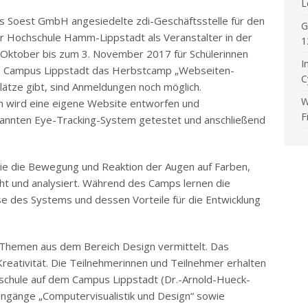
L
is Soest GmbH angesiedelte zdi-Geschäftsstelle für den
G
r Hochschule Hamm-Lippstadt als Veranstalter in der
1
Oktober bis zum 3. November 2017 für Schülerinnen
I
em Campus Lippstadt das Herbstcamp „Webseiten-
C
plätze gibt, sind Anmeldungen noch möglich.
W
n wird eine eigene Website entworfen und
F
annten Eye-Tracking-System getestet und anschließend
die die Bewegung und Reaktion der Augen auf Farben,
t und analysiert. Während des Camps lernen die
se des Systems und dessen Vorteile für die Entwicklung
 Themen aus dem Bereich Design vermittelt. Das
reativität. Die Teilnehmerinnen und Teilnehmer erhalten
ochschule auf dem Campus Lippstadt (Dr.-Arnold-Hueck-
diengänge „Computervisualistik und Design“ sowie