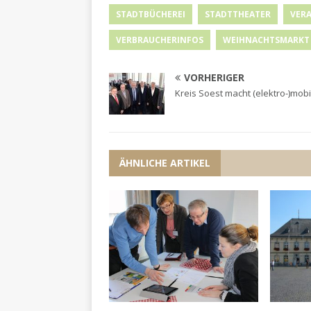
STADTBÜCHEREI
STADTTHEATER
VER
VERBRAUCHERINFOS
WEIHNACHTSMARKT
VORHERIGER
Kreis Soest macht (elektro-)mobi
ÄHNLICHE ARTIKEL