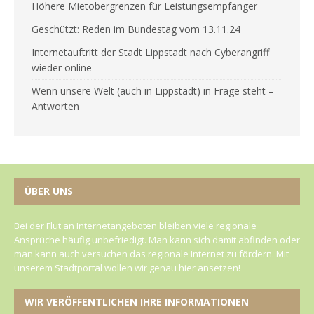
Höhere Mietobergrenzen für Leistungsempfänger
Geschützt: Reden im Bundestag vom 13.11.24
Internetauftritt der Stadt Lippstadt nach Cyberangriff
wieder online
Wenn unsere Welt (auch in Lippstadt) in Frage steht –
Antworten
ÜBER UNS
Bei der Flut an Internetangeboten bleiben viele regionale
Ansprüche häufig unbefriedigt. Man kann sich damit abfinden oder
man kann auch versuchen das regionale Internet zu fördern. Mit
unserem Stadtportal wollen wir genau hier ansetzen!
WIR VERÖFFENTLICHEN IHRE INFORMATIONEN