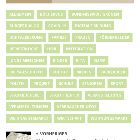
ALLGEMEIN
BÜCHERBUS
BÜNDNIS90/DIE GRÜNEN
BÜRGERDIALOG
COVID-19
DIGITALE BILDUNG
DIGITALISIERUNG
FAMILIE
FRAUEN
FÖRDERGELDER
HERBSTWOCHE
HSHL
INTEGRATION
JUNGE MENSCHEN
KINDER
KITA
KLIMA
KREISGESCHICHTE
KULTUR
MEDIEN
PARKZAUBER
POLITIK
PROJEKT
SCHULE
SENIOREN
SPORT
STADTBÜCHEREI
STADTTHEATER
VERANSTALTUNG
VERANSTALTUNGEN
VERBRAUCHERINFOS
WEIHNACHTSMARKT
WIRTSCHAFT
WOHNUNGSMARKT
VORHERIGER