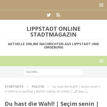
LIPPSTADT ONLINE
STADTMAGAZIN
AKTUELLE ONLINE NACHRICHTEN AUS LIPPSTADT UND
UMGEBUNG
STARTSEITE
POLITIK
Du hast die Wahl! | Seçim senin |
У тебя есть выбор | Wybór należy do Ciebie | را يتخلإ اكل
Du hast die Wahl! | Seçim senin |