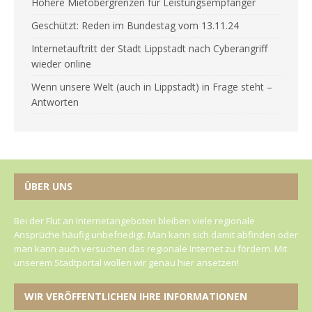
Höhere Mietobergrenzen für Leistungsempfänger
Geschützt: Reden im Bundestag vom 13.11.24
Internetauftritt der Stadt Lippstadt nach Cyberangriff
wieder online
Wenn unsere Welt (auch in Lippstadt) in Frage steht –
Antworten
ÜBER UNS
Bei der Flut an Internetangeboten bleiben viele regionale
Ansprüche häufig unbefriedigt. Man kann sich damit abfinden oder
man kann auch versuchen das regionale Internet zu fördern. Mit
unserem Stadtportal wollen wir genau hier ansetzen!
WIR VERÖFFENTLICHEN IHRE INFORMATIONEN