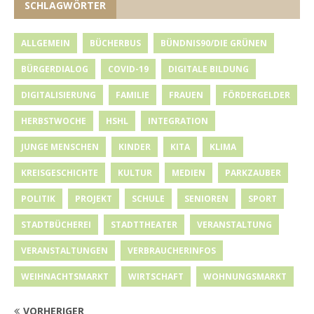
SCHLAGWÖRTER
ALLGEMEIN
BÜCHERBUS
BÜNDNIS90/DIE GRÜNEN
BÜRGERDIALOG
COVID-19
DIGITALE BILDUNG
DIGITALISIERUNG
FAMILIE
FRAUEN
FÖRDERGELDER
HERBSTWOCHE
HSHL
INTEGRATION
JUNGE MENSCHEN
KINDER
KITA
KLIMA
KREISGESCHICHTE
KULTUR
MEDIEN
PARKZAUBER
POLITIK
PROJEKT
SCHULE
SENIOREN
SPORT
STADTBÜCHEREI
STADTTHEATER
VERANSTALTUNG
VERANSTALTUNGEN
VERBRAUCHERINFOS
WEIHNACHTSMARKT
WIRTSCHAFT
WOHNUNGSMARKT
VORHERIGER