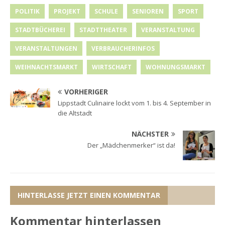
POLITIK
PROJEKT
SCHULE
SENIOREN
SPORT
STADTBÜCHEREI
STADTTHEATER
VERANSTALTUNG
VERANSTALTUNGEN
VERBRAUCHERINFOS
WEIHNACHTSMARKT
WIRTSCHAFT
WOHNUNGSMARKT
VORHERIGER
Lippstadt Culinaire lockt vom 1. bis 4. September in
die Altstadt
NÄCHSTER
Der „Mädchenmerker“ ist da!
HINTERLASSE JETZT EINEN KOMMENTAR
Kommentar hinterlassen