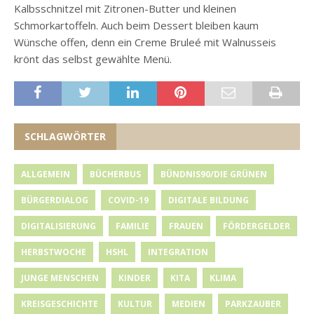
Kalbsschnitzel mit Zitronen-Butter und kleinen
Schmorkartoffeln. Auch beim Dessert bleiben kaum
Wünsche offen, denn ein Creme Bruleé mit Walnusseis
krönt das selbst gewählte Menü.
SCHLAGWÖRTER
ALLGEMEIN
BÜCHERBUS
BÜNDNIS90/DIE GRÜNEN
BÜRGERDIALOG
COVID-19
DIGITALE BILDUNG
DIGITALISIERUNG
FAMILIE
FRAUEN
FÖRDERGELDER
HERBSTWOCHE
HSHL
INTEGRATION
JUNGE MENSCHEN
KINDER
KITA
KLIMA
KREISGESCHICHTE
KULTUR
MEDIEN
PARKZAUBER