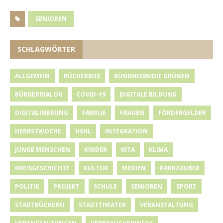
SENIOREN
SCHLAGWÖRTER
ALLGEMEIN
BÜCHERBUS
BÜNDNIS90/DIE GRÜNEN
BÜRGERDIALOG
COVID-19
DIGITALE BILDUNG
DIGITALISIERUNG
FAMILIE
FRAUEN
FÖRDERGELDER
HERBSTWOCHE
HSHL
INTEGRATION
JUNGE MENSCHEN
KINDER
KITA
KLIMA
KREISGESCHICHTE
KULTUR
MEDIEN
PARKZAUBER
POLITIK
PROJEKT
SCHULE
SENIOREN
SPORT
STADTBÜCHEREI
STADTTHEATER
VERANSTALTUNG