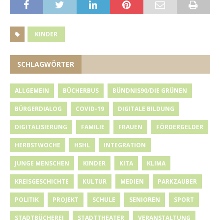
KINDER
SCHLAGWÖRTER
ALLGEMEIN
BÜCHERBUS
BÜNDNIS90/DIE GRÜNEN
BÜRGERDIALOG
COVID-19
DIGITALE BILDUNG
DIGITALISIERUNG
FAMILIE
FRAUEN
FÖRDERGELDER
HERBSTWOCHE
HSHL
INTEGRATION
JUNGE MENSCHEN
KINDER
KITA
KLIMA
KREISGESCHICHTE
KULTUR
MEDIEN
PARKZAUBER
POLITIK
PROJEKT
SCHULE
SENIOREN
SPORT
STADTBÜCHEREI
STADTTHEATER
VERANSTALTUNG