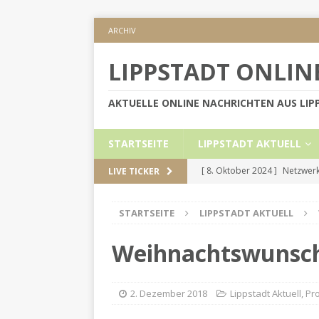
ARCHIV
LIPPSTADT ONLIN
AKTUELLE ONLINE NACHRICHTEN AUS LI
STARTSEITE
LIPPSTADT AKTUELL
[ 8. Oktober 2024 ]
Netzwerk
LIVE TICKER
KREIS SOEST
STARTSEITE
LIPPSTADT AKTUELL
[ 5. September 2024 ]
Höher
[ 2. September 2024 ]
Gesch
Weihnachtswunsc
[ 30. Mai 2024 ]
Internetauft
LIPPSTADT AKTUELL
2. Dezember 2018
Lippstadt Aktuell
,
Pr
[ 1. November 2024 ]
Persön