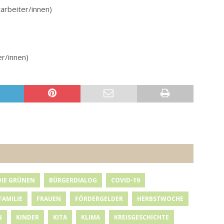
arbeiter/innen)
r/innen)
DIE GRÜNEN
BÜRGERDIALOG
COVID-19
FAMILIE
FRAUEN
FÖRDERGELDER
HERBSTWOCHE
N
KINDER
KITA
KLIMA
KREISGESCHICHTE