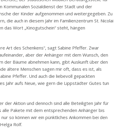
dem Kommunalen Sozialdienst der Stadt und der
ünsche der Kinder aufgenommen und weitergegeben. Zu
n, die auch in diesem Jahr im Familienzentrum St. Nicolai
n das Wort „Kinogutschein“ steht, hängen
ere Art des Schenkens“, sagt Sabine Pfeffer. Zwar
 aufeinander, aber der Anhänger mit dem Wunsch, den
nem der Bäume abnehmen kann, gibt Auskunft über den
e ältere Menschen sagen mir oft, dass es ist, als
Sabine Pfeffer. Und auch die liebevoll gepackten
s Jahr aufs Neue, wie gern die Lippstädter Gutes tun
.
er der Aktion und dennoch sind alle Beteiligten Jahr für
dass alle Pakete mit dem entsprechenden Anhänger bis
ur so können wir ein pünktliches Ankommen bei den
Helga Rolf.