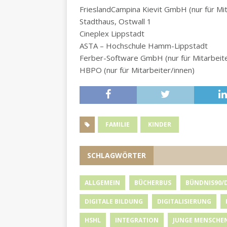
FrieslandCampina Kievit GmbH (nur für Mit
Stadthaus, Ostwall 1
Cineplex Lippstadt
ASTA – Hochschule Hamm-Lippstadt
Ferber-Software GmbH (nur für Mitarbeite
HBPO (nur für Mitarbeiter/innen)
FAMILIE
KINDER
SCHLAGWÖRTER
ALLGEMEIN
BÜCHERBUS
BÜNDNIS90/
DIGITALE BILDUNG
DIGITALISIERUNG
HSHL
INTEGRATION
JUNGE MENSCHE