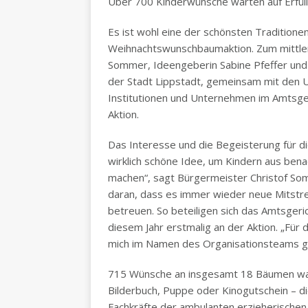
Über 700 Kinderwünsche warten auf Erfül
Es ist wohl eine der schönsten Traditionen,
Weihnachtswunschbaumaktion. Zum mittler
Sommer, Ideengeberin Sabine Pfeffer und H
der Stadt Lippstadt, gemeinsam mit den U
Institutionen und Unternehmen im Amtsgeri
Aktion.
Das Interesse und die Begeisterung für die
wirklich schöne Idee, um Kindern aus bena
machen“, sagt Bürgermeister Christof Somm
daran, dass es immer wieder neue Mitstre
betreuen. So beteiligen sich das Amtsgeri
diesem Jahr erstmalig an der Aktion. „Für
mich im Namen des Organisationsteams gan
715 Wünsche an insgesamt 18 Bäumen warte
Bilderbuch, Puppe oder Kinogutschein – d
Fachkräfte der ambulanten erzieherischen 