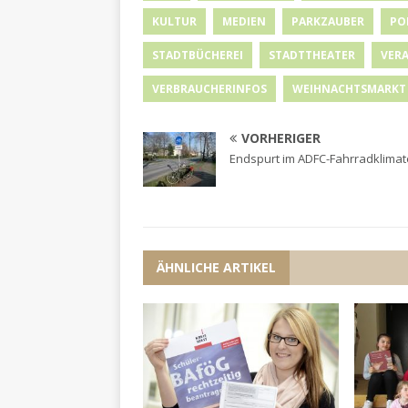
KULTUR
MEDIEN
PARKZAUBER
PO
STADTBÜCHEREI
STADTTHEATER
VER
VERBRAUCHERINFOS
WEIHNACHTSMARKT
VORHERIGER
Endspurt im ADFC-Fahrradklimat
ÄHNLICHE ARTIKEL