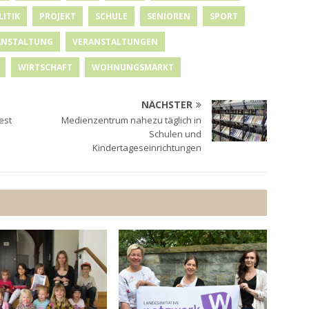
LITIK
PROJEKT
SCHULE
SENIOREN
SPORT
ANSTALTUNG
VERANSTALTUNGEN
WIRTSCHAFT
WOHNUNGSMARKT
NÄCHSTER
est
Medienzentrum nahezu täglich in
Schulen und
Kindertageseinrichtungen