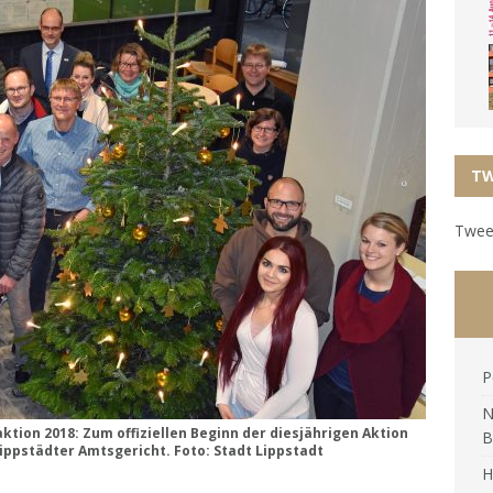
TW
Tweet
P
N
ion 2018: Zum offiziellen Beginn der diesjährigen Aktion
B
ippstädter Amtsgericht. Foto: Stadt Lippstadt
H