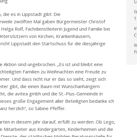
lung
L
G
 die es in Lippstadt gibt: Die
1
weile zwölften Mal gaben Bürgermeister Christof
I
elga Rolf, Fachdienstleiterin Jugend und Familie bei
C
nterstützern von Kirchen, Krankenhäusern,
cht Lippstadt den Startschuss für die diesjährige
W
F
 Aktion sind ungebrochen. „Es ist und bleibt eine
chteiligten Familien zu Weihnachten eine Freude zu
er. Und dass nicht nur er das so sieht, zeigt sich
iter gibt, die einen Baum mit Wunschanhängern
cht, die avitea gmbh und die St.-Pius-Gemeinde in
 dieses große Engagement aller Beteiligten bedanke ich
z herzlich“, so Sabine Pfeffer.
n in diesem Jahr darauf, erfüllt zu werden. Ob Lego,
ie Mitarbeiter aus Kindergärten, Kinderheimen und die
Dienste, der städtischen Mobilen Beratungsstelle für