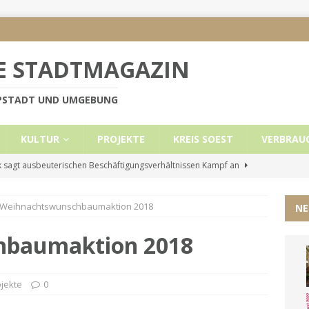
E STADTMAGAZIN
PPSTADT UND UMGEBUNG
KULTUR
PROJEKTE
KREIS SOEST
VERBRAU
 sagt ausbeuterischen Beschäftigungsverhältnissen Kampf an
Weihnachtswunschbaumaktion 2018
NE
e Mietobergrenzen für Leistungsempfänger
KREIS SOEST
ützt: Reden im Bundestag vom 13.11.24
UNCATEGORIZED
hbaumaktion 2018
ritt der Stadt Lippstadt nach Cyberangriff wieder online
ojekte
0
liche Mitteilung der Landrätin
KREIS SOEST