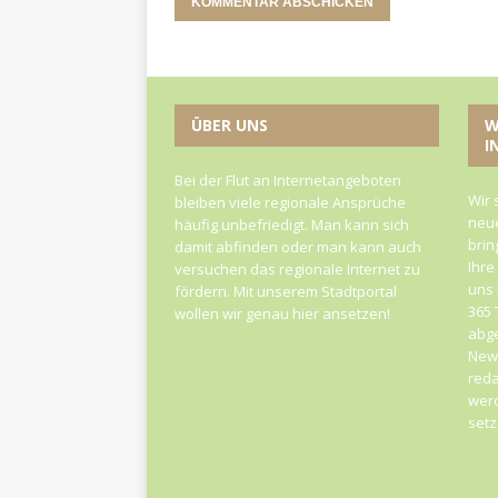
ÜBER UNS
W
I
Bei der Flut an Internetangeboten
Wir 
bleiben viele regionale Ansprüche
neue
häufig unbefriedigt. Man kann sich
brin
damit abfinden oder man kann auch
Ihre
versuchen das regionale Internet zu
uns 
fördern. Mit unserem Stadtportal
365 
wollen wir genau hier ansetzen!
abge
News
reda
werd
set