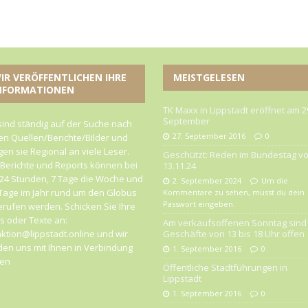
IR VERÖFFENTLICHEN IHRE
MEISTGELESEN
NFORMATIONEN
TK Maxx in Lippstadt eröffnet am 2
September
sind ständig auf der Suche nach
27. September 2016
0
n Quellen/Berichte/Bilder und
gen sie Regional an viele Leser.
Geschützt: Reden im Bundestag v
 Berichte und Reports können bei
13.11.24
24 Stunden, 7 Tage die Woche und
2. September 2024
Um die
Tage im Jahr rund um den Globus
Kommentare zu sehen, musst du dein
Passwort eingeben.
rufen werden. Schicken Sie Ihre
 oder Texte an:
Am verkaufsoffenen Sonntag sind 
ktion@lippstadt.online und wir
Geschäfte von 13 bis 18 Uhr offen
en uns mit Ihnen in Verbindung
1. September 2016
0
zen
Öffentliche Stadtführungen in
Lippstadt
1. September 2016
0