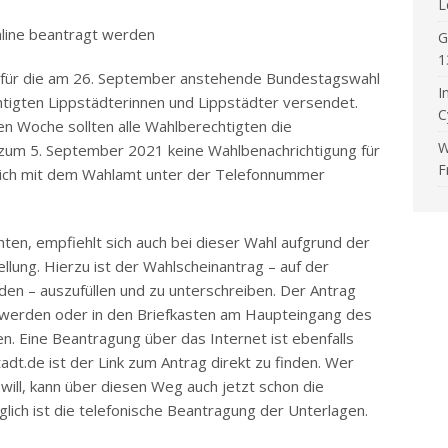
L
nline beantragt werden
G
1
n für die am 26. September anstehende Bundestagswahl
I
tigten Lippstädterinnen und Lippstädter versendet.
C
 Woche sollten alle Wahlberechtigten die
W
 zum 5. September 2021 keine Wahlbenachrichtigung für
F
 sich mit dem Wahlamt unter der Telefonnummer
ten, empfiehlt sich auch bei dieser Wahl aufgrund der
ellung. Hierzu ist der Wahlscheinantrag – auf der
den – auszufüllen und zu unterschreiben. Der Antrag
t werden oder in den Briefkasten am Haupteingang des
. Eine Beantragung über das Internet ist ebenfalls
adt.de ist der Link zum Antrag direkt zu finden. Wer
will, kann über diesen Weg auch jetzt schon die
lich ist die telefonische Beantragung der Unterlagen.