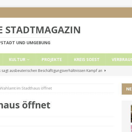
E STADTMAGAZIN
PPSTADT UND UMGEBUNG
KULTUR
PROJEKTE
KREIS SOEST
VERBRAU
 sagt ausbeuterischen Beschäftigungsverhältnissen Kampf an
Wahlamt im Stadthaus öffnet
NE
e Mietobergrenzen für Leistungsempfänger
KREIS SOEST
ützt: Reden im Bundestag vom 13.11.24
UNCATEGORIZED
aus öffnet
ritt der Stadt Lippstadt nach Cyberangriff wieder online
liche Mitteilung der Landrätin
KREIS SOEST