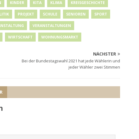
N
KINDER
KITA
KLIMA
KREISGESCHICHTE
LITIK
PROJEKT
SCHULE
SENIOREN
SPORT
ANSTALTUNG
VERANSTALTUNGEN
WIRTSCHAFT
WOHNUNGSMARKT
NÄCHSTER
Bei der Bundestagswahl 2021 hat jede Wählerin und
jeder Wähler zwei Stimmen
R
n