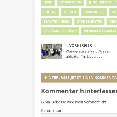
HSHL
INTEGRATION
JUNGE MENSCHE
KULTUR
MEDIEN
PARKZAUBER
PO
STADTBÜCHEREI
STADTTHEATER
VER
VERBRAUCHERINFOS
WEIHNACHTSMARKT
VORHERIGER
Wanderausstellung „Was ich
anhatte…“ in Lippstadt
HINTERLASSE JETZT EINEN KOMMENTA
Kommentar hinterlasse
E-Mail Adresse wird nicht veröffentlicht.
Kommentar