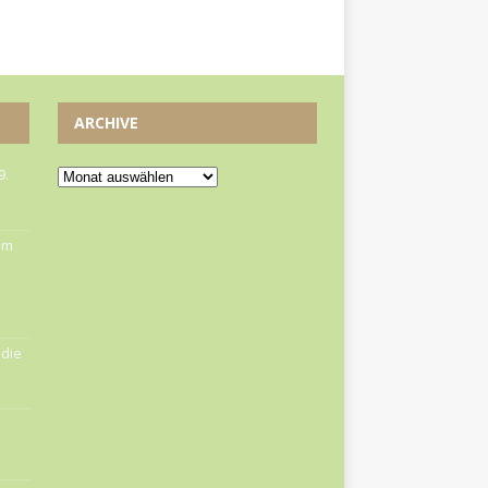
ARCHIVE
9.
om
die