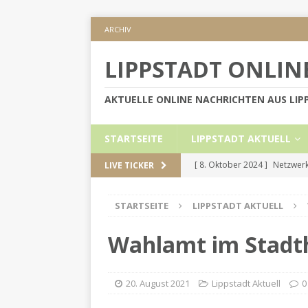
ARCHIV
LIPPSTADT ONLIN
AKTUELLE ONLINE NACHRICHTEN AUS LI
STARTSEITE
LIPPSTADT AKTUELL
[ 8. Oktober 2024 ]
Netzwerk
LIVE TICKER
KREIS SOEST
STARTSEITE
LIPPSTADT AKTUELL
[ 5. September 2024 ]
Höher
[ 2. September 2024 ]
Gesch
Wahlamt im Stadth
[ 30. Mai 2024 ]
Internetauft
LIPPSTADT AKTUELL
20. August 2021
Lippstadt Aktuell
0
[ 1. November 2024 ]
Persön