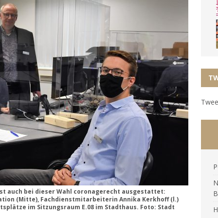
TW
Tweet
P
N
st auch bei dieser Wahl coronagerecht ausgestattet:
B
ion (Mitte), Fachdienstmitarbeiterin Annika Kerkhoff (l.)
tsplätze im Sitzungsraum E.08 im Stadthaus. Foto: Stadt
H