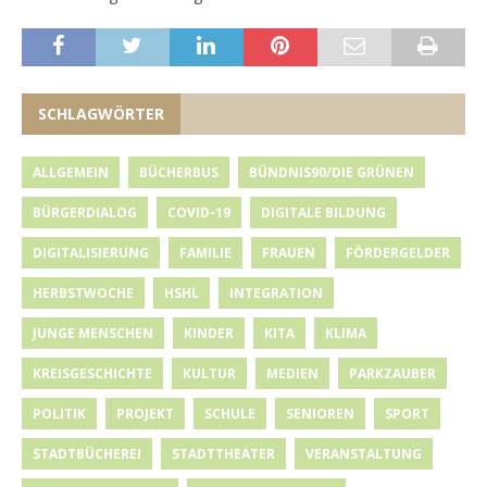
SCHLAGWÖRTER
ALLGEMEIN
BÜCHERBUS
BÜNDNIS90/DIE GRÜNEN
BÜRGERDIALOG
COVID-19
DIGITALE BILDUNG
DIGITALISIERUNG
FAMILIE
FRAUEN
FÖRDERGELDER
HERBSTWOCHE
HSHL
INTEGRATION
JUNGE MENSCHEN
KINDER
KITA
KLIMA
KREISGESCHICHTE
KULTUR
MEDIEN
PARKZAUBER
POLITIK
PROJEKT
SCHULE
SENIOREN
SPORT
STADTBÜCHEREI
STADTTHEATER
VERANSTALTUNG