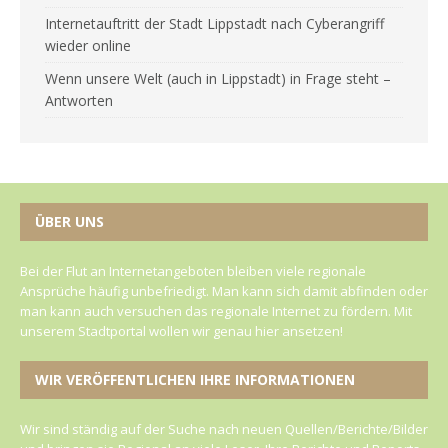
Internetauftritt der Stadt Lippstadt nach Cyberangriff
wieder online
Wenn unsere Welt (auch in Lippstadt) in Frage steht –
Antworten
ÜBER UNS
Bei der Flut an Internetangeboten bleiben viele regionale
Ansprüche häufig unbefriedigt. Man kann sich damit abfinden oder
man kann auch versuchen das regionale Internet zu fördern. Mit
unserem Stadtportal wollen wir genau hier ansetzen!
WIR VERÖFFENTLICHEN IHRE INFORMATIONEN
Wir sind ständig auf der Suche nach neuen Quellen/Berichte/Bilder