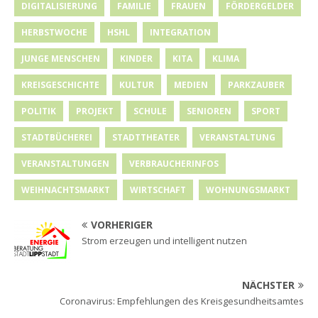
DIGITALISIERUNG
FAMILIE
FRAUEN
FÖRDERGELDER
HERBSTWOCHE
HSHL
INTEGRATION
JUNGE MENSCHEN
KINDER
KITA
KLIMA
KREISGESCHICHTE
KULTUR
MEDIEN
PARKZAUBER
POLITIK
PROJEKT
SCHULE
SENIOREN
SPORT
STADTBÜCHEREI
STADTTHEATER
VERANSTALTUNG
VERANSTALTUNGEN
VERBRAUCHERINFOS
WEIHNACHTSMARKT
WIRTSCHAFT
WOHNUNGSMARKT
VORHERIGER
Strom erzeugen und intelligent nutzen
NÄCHSTER
Coronavirus: Empfehlungen des Kreisgesundheitsamtes