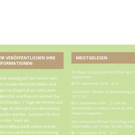
IR VERÖFFENTLICHEN IHRE
MEISTGELESEN
NFORMATIONEN
TK Maxx in Lippstadt eröffnet am 2
September
sind ständig auf der Suche nach
27. September 2016
0
n Quellen/Berichte/Bilder und
gen sie Regional an viele Leser.
Geschützt: Reden im Bundestag v
 Berichte und Reports können bei
13.11.24
24 Stunden, 7 Tage die Woche und
2. September 2024
Um die
Tage im Jahr rund um den Globus
Kommentare zu sehen, musst du dein
Passwort eingeben.
rufen werden. Schicken Sie Ihre
 oder Texte an:
Am verkaufsoffenen Sonntag sind 
ktion@lippstadt.online und wir
Geschäfte von 13 bis 18 Uhr offen
en uns mit Ihnen in Verbindung
1. September 2016
0