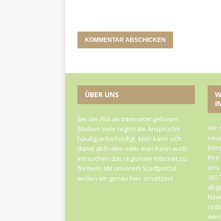
ÜBER UNS
W
I
Bei der Flut an Internetangeboten
Wir 
bleiben viele regionale Ansprüche
neue
häufig unbefriedigt. Man kann sich
brin
damit abfinden oder man kann auch
Ihre
versuchen das regionale Internet zu
uns 
fördern. Mit unserem Stadtportal
365 
wollen wir genau hier ansetzen!
abge
News
reda
werd