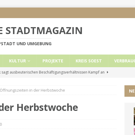
E STADTMAGAZIN
PPSTADT UND UMGEBUNG
KULTUR
PROJEKTE
KREIS SOEST
VERBRAU
 sagt ausbeuterischen Beschäftigungsverhältnissen Kampf an
Öffnungszeiten in der Herbstwoche
NE
e Mietobergrenzen für Leistungsempfänger
KREIS SOEST
ützt: Reden im Bundestag vom 13.11.24
UNCATEGORIZED
 der Herbstwoche
ritt der Stadt Lippstadt nach Cyberangriff wieder online
0
liche Mitteilung der Landrätin
KREIS SOEST