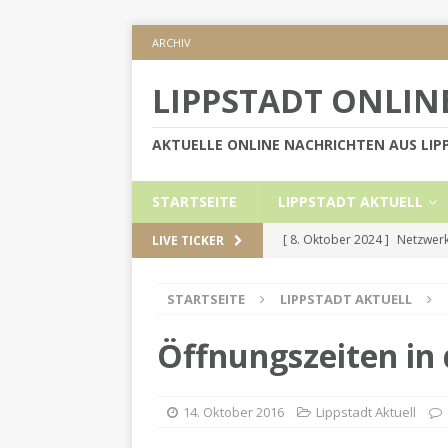
ARCHIV
LIPPSTADT ONLIN
AKTUELLE ONLINE NACHRICHTEN AUS LI
STARTSEITE
LIPPSTADT AKTUELL
[ 8. Oktober 2024 ]
Netzwerk
LIVE TICKER
KREIS SOEST
STARTSEITE
LIPPSTADT AKTUELL
[ 5. September 2024 ]
Höher
[ 2. September 2024 ]
Gesch
Öffnungszeiten in
[ 30. Mai 2024 ]
Internetauft
LIPPSTADT AKTUELL
14. Oktober 2016
Lippstadt Aktuell
[ 1. November 2024 ]
Persön