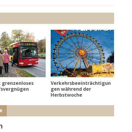
t grenzenloses
Verkehrsbeeinträchtigun
fsvergnügen
gen während der
Herbstwoche
R
n