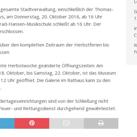
L
 gesamte Stadtverwaltung, einschließlich der Thomas-
G
ivs, am Donnerstag, 20. Oktober 2016, ab 16 Uhr
1
rad-Hansen-Musikschule schließt ab 16 Uhr. Der
I
eschlossen.
C
 über den kompletten Zeitraum der Herbstferien bis
W
F
ssen.
amte Herbstwoche geänderte Öffnungszeiten: Am
18. Oktober, bis Samstag, 22. Oktober, ist das Museum
 12 Uhr geöffnet. Die Galerie im Rathaus kann zu den
.
ertageseinrichtungen sind von der Schließung nicht
r Feuer- und Rettungsdienst durchgehend gewährleistet.