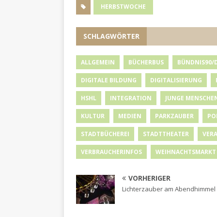
HERBSTWOCHE
SCHLAGWÖRTER
ALLGEMEIN
BÜCHERBUS
BÜNDNIS90/
DIGITALE BILDUNG
DIGITALISIERUNG
HSHL
INTEGRATION
JUNGE MENSCHE
KULTUR
MEDIEN
PARKZAUBER
PO
STADTBÜCHEREI
STADTTHEATER
VER
VERBRAUCHERINFOS
WEIHNACHTSMARKT
VORHERIGER
Lichterzauber am Abendhimmel