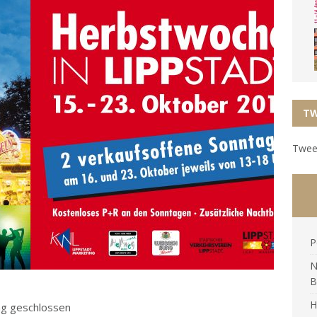
TW
Tweet
P
N
B
H
ag geschlossen