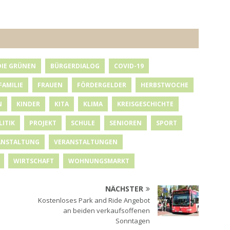
DIE GRÜNEN
BÜRGERDIALOG
COVID-19
FAMILIE
FRAUEN
FÖRDERGELDER
HERBSTWOCHE
N
KINDER
KITA
KLIMA
KREISGESCHICHTE
LITIK
PROJEKT
SCHULE
SENIOREN
SPORT
ANSTALTUNG
VERANSTALTUNGEN
WIRTSCHAFT
WOHNUNGSMARKT
NÄCHSTER
Kostenloses Park and Ride Angebot
an beiden verkaufsoffenen
Sonntagen