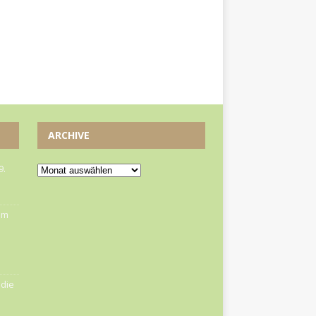
ARCHIVE
9.
om
die