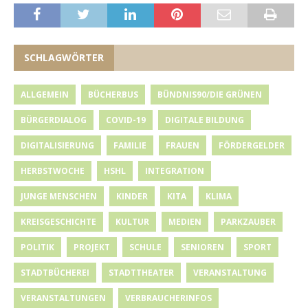
SCHLAGWÖRTER
ALLGEMEIN
BÜCHERBUS
BÜNDNIS90/DIE GRÜNEN
BÜRGERDIALOG
COVID-19
DIGITALE BILDUNG
DIGITALISIERUNG
FAMILIE
FRAUEN
FÖRDERGELDER
HERBSTWOCHE
HSHL
INTEGRATION
JUNGE MENSCHEN
KINDER
KITA
KLIMA
KREISGESCHICHTE
KULTUR
MEDIEN
PARKZAUBER
POLITIK
PROJEKT
SCHULE
SENIOREN
SPORT
STADTBÜCHEREI
STADTTHEATER
VERANSTALTUNG
VERANSTALTUNGEN
VERBRAUCHERINFOS