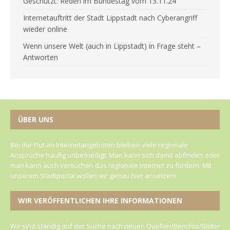
Geschützt: Reden im Bundestag vom 13.11.24
Internetauftritt der Stadt Lippstadt nach Cyberangriff
wieder online
Wenn unsere Welt (auch in Lippstadt) in Frage steht –
Antworten
ÜBER UNS
Bei der Flut an Internetangeboten bleiben viele regionale
Ansprüche häufig unbefriedigt. Man kann sich damit abfinden oder
man kann auch versuchen das regionale Internet zu fördern. Mit
unserem Stadtportal wollen wir genau hier ansetzen!
WIR VERÖFFENTLICHEN IHRE INFORMATIONEN
Wir sind ständig auf der Suche nach neuen Quellen/Berichte/Bilder