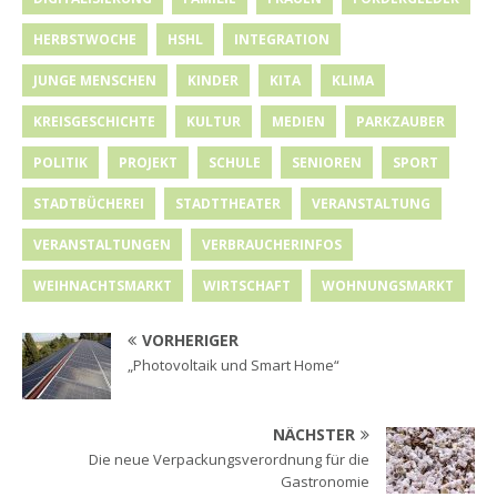
HERBSTWOCHE
HSHL
INTEGRATION
JUNGE MENSCHEN
KINDER
KITA
KLIMA
KREISGESCHICHTE
KULTUR
MEDIEN
PARKZAUBER
POLITIK
PROJEKT
SCHULE
SENIOREN
SPORT
STADTBÜCHEREI
STADTTHEATER
VERANSTALTUNG
VERANSTALTUNGEN
VERBRAUCHERINFOS
WEIHNACHTSMARKT
WIRTSCHAFT
WOHNUNGSMARKT
VORHERIGER
„Photovoltaik und Smart Home“
NÄCHSTER
Die neue Verpackungsverordnung für die
Gastronomie